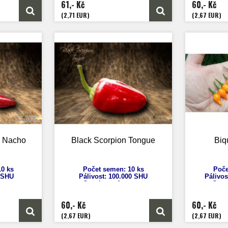
61,- Kč
60,- Kč
nů
Zrání: 80 dnů
Z
 (Kuba)
Původ: Karibik
Pů
(2,71 EUR)
(2,67 EUR)
o Nacho
Black Scorpion Tongue
Biq
0 ks
Počet semen: 10 ks
Poče
 SHU
Pálivost: 100
.000 SHU
Pálivos
uum
Capsicum
Annuum
Caps
cm
Výška: 70 cm
V
7-10 cm
Velikost plodů: 5 cm
Veliko
60,- Kč
60,- Kč
nů
Zrání: 80 dnů
Zrán
A
Původ: USA
Pů
(2,67 EUR)
(2,67 EUR)