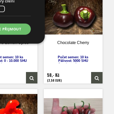
y cílení
E PŘIJMOUT
no Lemon Spice
Chocolate Cherry
t semen: 10 ks
Počet semen: 10 ks
t: 0 - 10.000
SHU
Pálivost: 5000 SHU
sicum annuum
Capsicum Annuum
ka: 60 - 80 cm
Výška: 100 cm
st plodů: 4 - 6 cm
Velikost plodů: 4 až 6 cm
58,- Kč
rání: 70 dnů
Zrání: 70 dnů
d: Nové Mexiko
Původ: USA
(2,58 EUR)