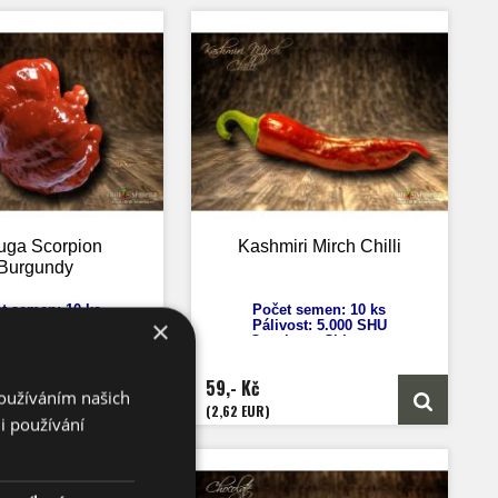
uga Scorpion
Kashmiri Mirch Chilli
Burgundy
t semen: 10 ks
Počet semen: 10 ks
×
t: 2,0
00.000 SHU
Pálivost:
5.000 SHU
icum Chinense
Capsicum Chinense
ýška: 130 cm
Výška: 70 cm
ost plodů: 6 cm
Velikost plodů: 12 cm
59,- Kč
ání: 100 dnů
Zrání: 100 dnů
Používáním našich
Původ: UK
Původ: Indie
(2,62 EUR)
i používání