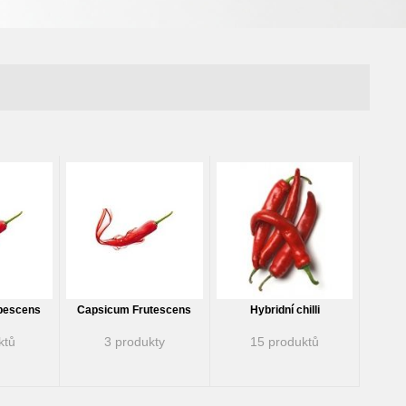
bescens
Capsicum Frutescens
Hybridní chilli
ktů
3 produkty
15 produktů