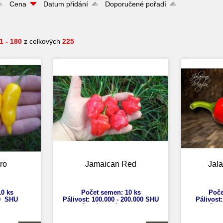
Cena
Datum přidání
Doporučené pořadí
1 - 180
z celkových
225
ro
Jamaican Red
Jal
0 ks
Počet semen: 10 ks
Poče
0
SHU
Pálivost: 100.000 - 200.000
SHU
Pálivost:
catum
Capsicum
Annuum
Cap
30 cm
Výška: 50 - 70 cm
V
 - 6 cm
Velikost plodů: 4 - 7 cm
Velikos