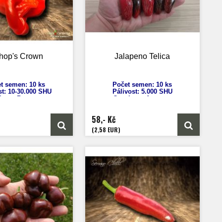
hop's Crown
Jalapeno Telica
t semen: 10 ks
Počet semen: 10 ks
st: 10-30.000 SHU
Pálivost: 5.000
SHU
icum Baccatum
Capsicum
Annuum
ýška: 180 cm
Výška: 40 - 60 cm
ost plodů: 5 cm
Velikost plodů: 5 - 10 cm
58,- Kč
rání: 90 dnů
Zrání: 60 dnů
od: Barbados
Původ: Amerika
(2,58 EUR)