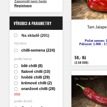
Zapomněl jsem heslo
Registrace
VÝROBCI A PARAMETRY
Tam Jalape
Na skladě
(201)
Počet semen: 1
Výrobce
Pálivost: 1.000 -
3
Capsicum
Ann
chilli-semena
(224)
Výška: 70 
Velikost plodů:
58,- Kč
Zrání: 80 d
podle barvy
Původ: US
(2,58 EUR)
bílé chilli
(8)
fialové chilli
(10)
hnědé chilli
(29)
krémové chilli
(2)
oranžové chilli
(28)
více
podle druhů