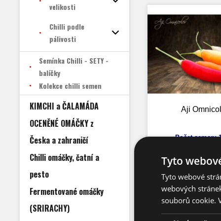
velikosti
Chilli podle
pálivosti
Semínka Chilli - SETY -
balíčky
Kolekce chilli semen
KIMCHI a ČALAMÁDA
Aji Omnicol
OCENĚNÉ OMÁČKY z
Počet semen: 1
Česka a zahraničí
Pálivost: 30.000 - 
Capsicum Bac
Chilli omáčky, čatní a
Tyto webové
Výška: 70 
Velikost plodů:
59,- Kč
pesto
Zrání: 80 d
Tyto webové strán
Původ: Per
(2,62 EUR)
webových stránek
Fermentované omáčky
souborů cookie.
(SRIRACHY)