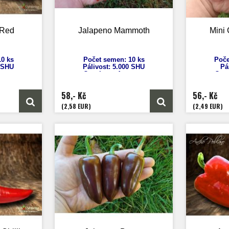
 Red
Jalapeno Mammoth
Mini 
0 ks
Počet semen: 10 ks
Poče
0 SHU
Pálivost:
5.000 SHU
Pá
nuum
Capsicum
Annuum
Cap
cm
Výška: 60 - 100 cm
V
 20 cm
Velikost plodů: 10 cm
Veliko
58,- Kč
56,- Kč
nů
Zrání: 75 dnů
Z
co
Původ: Amerika
(2,58 EUR)
(2,49 EUR)