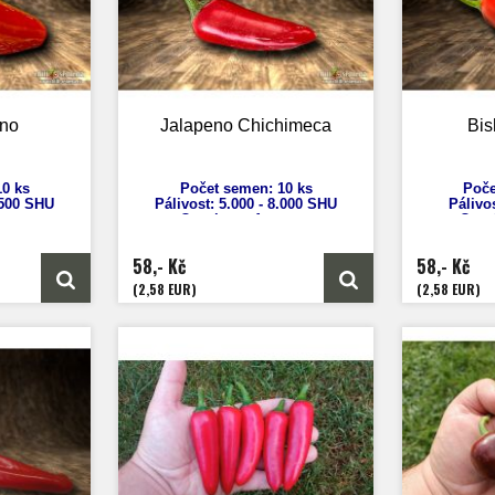
no
Jalapeno Chichimeca
Bis
0 ks
Počet semen: 10 ks
Poče
.500 SHU
Pálivost:
5.000 - 8.000 SHU
Pálivo
uum
Capsicum
Annuum
Caps
cm
Výška: 70 cm
V
 7 cm
Velikost plodů: 7 cm
Velik
58,- Kč
58,- Kč
nů
Zrání: 75 dnů
Z
A
Původ: USA
Pův
(2,58 EUR)
(2,58 EUR)