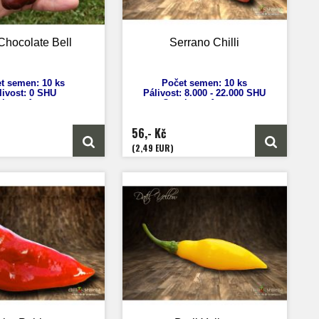
Chocolate Bell
Serrano Chilli
t semen: 10 ks
Počet semen: 10 ks
livost:
0 SHU
Pálivost: 8.000 - 22.000 SHU
sicum
Annuum
Capsicum Annuum
ýška: 70 cm
Výška: 50-70 cm
st plodů: 3 - 4 cm
Velikost plodu: 7 cm
56,- Kč
rání: 65 dnů
Zrání: 80 dnů
Původ: USA
Původ: Mexiko
(2,49 EUR)