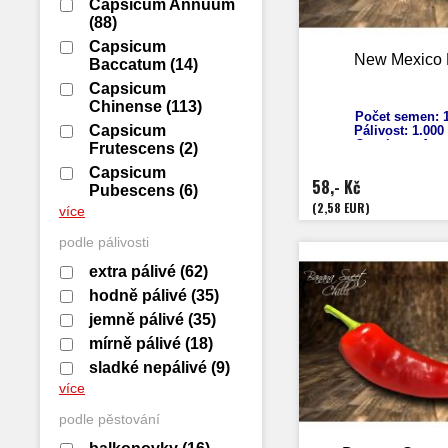
Capsicum Annuum
(88)
Capsicum
New Mexico
Baccatum
(14)
Capsicum
Chinense
(113)
Počet semen: 1
Capsicum
Pálivost: 1.00
Capsicum An
Frutescens
(2)
Výška: 60 
Capsicum
Velikost plodů:
58,- Kč
Zrání: 70 d
Pubescens
(6)
Původ: Mexi
(2,58 EUR)
více
podle pálivosti
extra pálivé
(62)
hodně pálivé
(35)
jemně pálivé
(35)
mírně pálivé
(18)
sladké nepálivé
(9)
více
podle pěstování