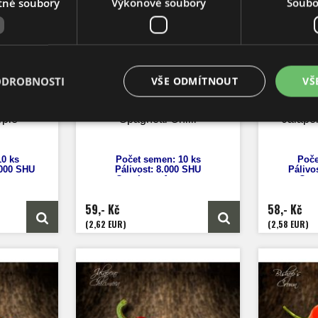
tné soubory
Výkonové soubory
Soubor
ODROBNOSTI
VŠE ODMÍTNOUT
VŠ
rple
Spaghetti Chilli
Jalape
0 ks
Počet semen: 10 ks
Poče
.000 SHU
Pálivost: 8
.000 SHU
Pálivos
uum
Capsicum
Annuum
Cap
cm
Výška: 40 - 60 cm
Výš
 7 cm
Velikost plodů: 10 - 20 cm
Veliko
59,- Kč
58,- Kč
nů
Zrání: 60 dnů
Z
ko
Původ: Evropa
Půvo
(2,62 EUR)
(2,58 EUR)