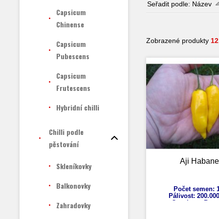
Seřadit podle:
Název
Capsicum
Chinense
Zobrazené produkty
12
Capsicum
Pubescens
Capsicum
Frutescens
Hybridní chilli
Chilli podle
pěstování
Aji Habane
Skleníkovky
Balkonovky
Počet semen: 1
Pálivost: 200.00
Capsicum Bac
Zahradovky
Výška: 100 - 1
Velikost plodů: 4