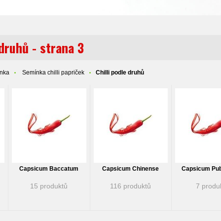
 druhů - strana 3
ínka
Semínka chilli papriček
Chilli podle druhů
Capsicum Baccatum
Capsicum Chinense
Capsicum Pu
15 produktů
116 produktů
7 produ