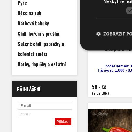
Nezbytně nu
Pyré
Něco na zub
Dárkové balíčky
Chilli koření v prášku
ZOBRAZIT P
Sušené chilli papričky a
Jalapeno Pu
kořenící směsi
Dárky, doplňky a ostatní
Počet semen: 1
Pálivost:
1.000 - 8
Capsicum
Ann
Výška: 70 
Velikost plodů:
59,- Kč
Zrání: 70 d
PŘIHLÁŠENÍ
Původ: Mexi
(2,62 EUR)