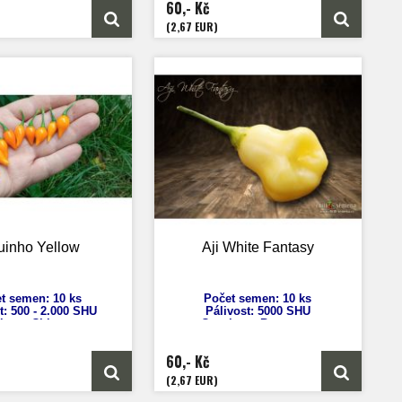
60,- Kč
rání: 80 dnů
Zrání: 75 dnů
vod: Mexiko
Původ: Mexico
(2,67 EUR)
uinho Yellow
Aji White Fantasy
t semen: 10 ks
Počet semen: 10 ks
t: 500
- 2.000 SHU
Pálivost: 5000 SHU
icum Chinense
Capsicum Baccatum
ýška: 70 cm
Výška: 150 cm
st plodů: 2 - 3 cm
Velikost plodů: 5 cm
60,- Kč
í: 90 - 100 dnů
Zrání: 80 dnů
vod: Brazílie
Původ: Kanárské ostrovy
(2,67 EUR)