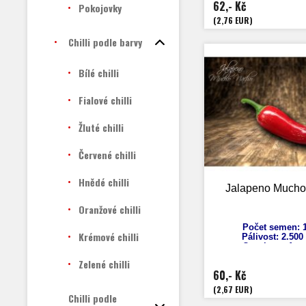
62,- Kč
Pokojovky
Zrání: 70 d
Původ: Kostarika
(2,76 EUR)
Chilli podle barvy
Bílé chilli
Fialové chilli
Žluté chilli
Červené chilli
Hnědé chilli
Jalapeno Much
Oranžové chilli
Počet semen: 1
Krémové chilli
Pálivost:
2.500
Capsicum
Ann
Výška: 70 
Zelené chilli
Velikost plodů: 
60,- Kč
Zrání: 75 d
Původ: US
(2,67 EUR)
Chilli podle