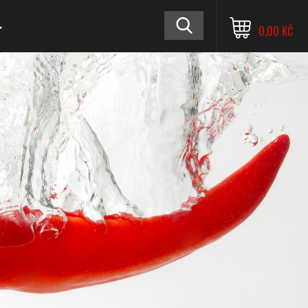
≫
0,00 KČ