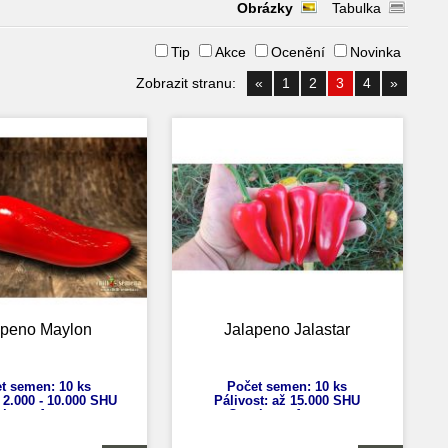
Obrázky
Tabulka
Tip
Akce
Ocenění
Novinka
Zobrazit stranu:
«
1
2
3
4
»
apeno Maylon
Jalapeno Jalastar
t semen: 10 ks
Počet semen: 10 ks
 2.000 -
10.000 SHU
Pálivost: až 15.000 SHU
sicum
Annuum
Capsicum Annuum
ýška: 70 cm
Výška: 60 cm
t plodů: až 12 cm
Velikost plodů: 4-8 cm