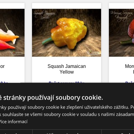
or
Squash Jamaican
Mor
Yellow
0 ks
Počet semen: 10 ks
Poče
50.000 SHU
Pálivost: 150.000 SHU
Pálivos
catum
Capsicum Chinense
Caps
 stránky používají soubory cookie.
cm
Výška: 60 cm
V
 7 cm
Velikost plodu: 7 cm
Velik
59,- Kč
59,- Kč
nů
Zrání: 80 dnů
Zr
od
ky používají soubory cookie ke zlepšení uživatelského zážitku. 
u
Původ: Jamajka
(2,62 EUR)
(2,62 EUR)
 souhlasíte se všemi soubory cookie v souladu s našimi zásadam
Více informací