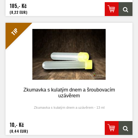
185,- Kč
(8,22 EUR)
TIP
Zkumavka s kulatým dnem a šroubovacím
uzávěrem
Zkumavka s kulatým dnem a uzávěrem - 13 ml
10,- Kč
(0,44 EUR)