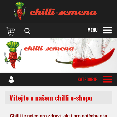
MENU
KATEGORIE
Vítejte v našem chilli e-shopu
Chilli je nejen pro zdraví, ale i pro
potěchu
oka