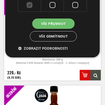
OCENĚNÍ
VŠE PŘIJMOUT
VŠE ODMÍTNOUT
Lesní směs s chilli
ZOBRAZIT PODROBNOSTI
Hmotnost: 200 g
National Chilli Awards 2025 v Londýně - 1. místo v kategorii
National Chilli Awards 2025 v Londýně - KATEGORICKÝ VÍTĚZ
Great Taste Awards London, 2025 - 3 hvězdy
220,- Kč
International Flavor Awards - Artisan Flavor Awards 2026 - 2. místo v
kategorii
(9,78 EUR)
OCENĚNÍ