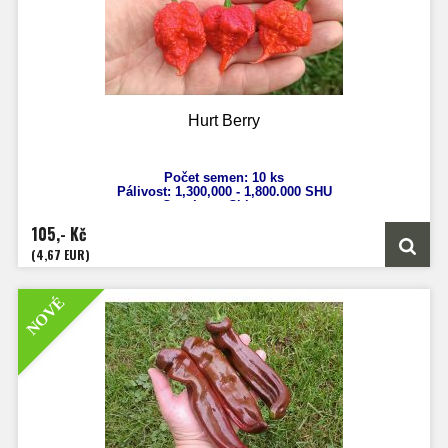
Hurt Berry
Počet semen: 10 ks
Pálivost: 1,300,000 - 1,800.000
SHU
Capsicum Chinense
Výška: 80 - 120 cm
105,- Kč
Velikost plodů: 3 - 5 cm
Zrání: 90 - 110 dnů
(4,67 EUR)
Původ: Anglie
NOVÉ