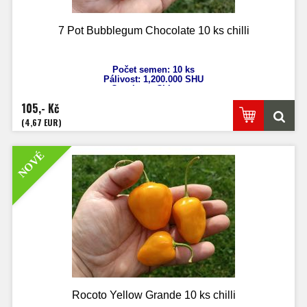
7 Pot Bubblegum Chocolate 10 ks chilli
Počet semen: 10 ks
Pálivost: 1,200
.000 SHU
Capsicum Chinense
Výška: 80 - 140 cm
105,- Kč
Velikost plodů: 3 - 6 cm
Zrání: 110 dnů
(4,67 EUR)
Původ: Velká Británie
NOVÉ
Rocoto Yellow Grande 10 ks chilli