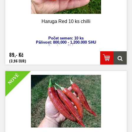
Haruga Red 10 ks chilli
Počet semen: 10 ks
Pálivost: 800,000 - 1,200.000
SHU
Capsicum Chinense
Výška: 80 - 120 cm
89,- Kč
Velikost plodů: 4 - 6 cm
Zrání: 80 - 100 dnů
(3,96 EUR)
NOVÉ