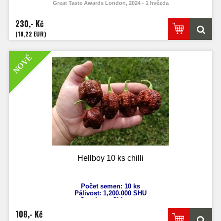
Great Taste Awards London, 2024 - 1 hvězda
National Chilli Awards 2025 v Londýně - 2. místo v kategorii
230,- Kč
(10,22 EUR)
NOVÉ
Hellboy 10 ks chilli
Počet semen: 10 ks
Pálivost: 1,200.000
SHU
Capsicum Chinense
Výška: 130 cm
108,- Kč
Velikost plodů: 4 - 6 cm
Zrání: 120 dnů