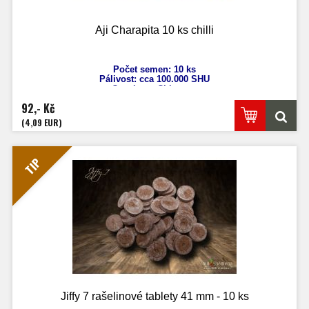
Aji Charapita 10 ks chilli
Počet semen: 10 ks
Pálivost: cca 100.000
SHU
Capsicum Chinense
Výška: 60 - 80 cm
92,- Kč
Velikost plodů: 1x1 cm
Zrání: 60 dnů
(4,09 EUR)
Původ: Peru
TIP
Jiffy 7 rašelinové tablety 41 mm - 10 ks