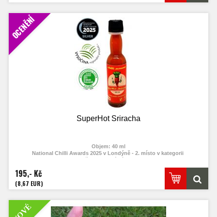
OCENĚNÍ
SuperHot Sriracha
Objem: 40 ml
National Chilli Awards 2025 v Londýně - 2. místo v kategorii
Vysočina regionální produkt
International Flavor Awards -
Artisan Flavor Awards 2026 - 1. místo v
195,- Kč
kategorii
(8,67 EUR)
NOVÉ