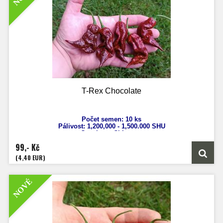
T-Rex Chocolate
Počet semen: 10 ks
Pálivost: 1,200,000 - 1,500.000
SHU
Capsicum Chinense
Výška: 80 - 110 cm
99,- Kč
Velikost plodů: 5 - 7 cm
Zrání: 90 - 110 dnů
(4,40 EUR)
NOVÉ