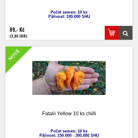
Počet semen: 10 ks
Pálivost:
100.000 S
HU
Capsicum
Pubescens
Výška: 60 - 80 cm
89,- Kč
Velikost plodů: 4 - 6 cm
Zrání: 120 dnů
(3,96 EUR)
NOVÉ
Fatalii Yellow 10 ks chilli
Počet semen: 10 ks
Pálivost: 150.
000 - 300.000 SHU