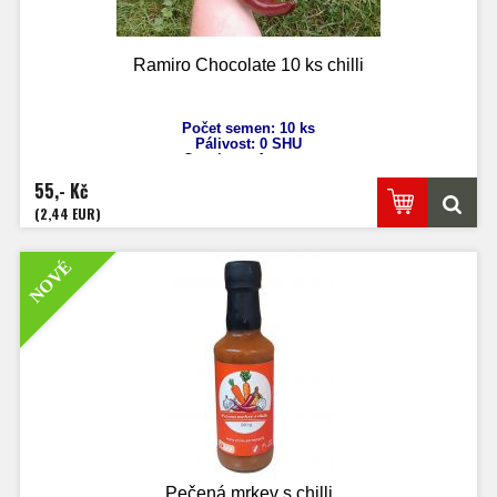
Ramiro Chocolate 10 ks chilli
Počet semen: 10 ks
Pálivost: 0 SHU
Capsicum Annuum
Výška: 100 cm
55,- Kč
Velikost plodů: 35 cm!
Zrání: 70 dnů
(2,44 EUR)
Původ: Španělsko
NOVÉ
Pečená mrkev s chilli