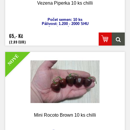
Vezena Piperka 10 ks chilli
Počet semen: 10 ks
Pálivost: 1.200 - 2000
SHU
Capsicum
Annuum
Výška: 60 - 100 cm
65,- Kč
Velikost plodů: 10 - 25 cm
Zrání: 80 dnů
(2,89 EUR)
Původ: Makedonie
NOVÉ
Mini Rocoto Brown 10 ks chilli