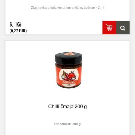
Zkumavka s kulatým dnem a klip uzávěrem - 2 ml
6,- Kč
(0,27 EUR)
Chilli čmaja 200 g
Hmotnost: 200 g