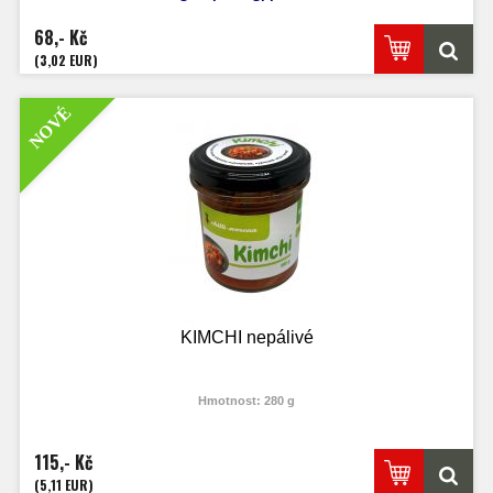
Capsicum Chinense
Výška: 60-100 cm
68,- Kč
Velikost plodů: 4 - 7 cm
Zrání: 100 dnů
(3,02 EUR)
Původ: Jižní Afrika
NOVÉ
KIMCHI nepálivé
Hmotnost: 280 g
115,- Kč
(5,11 EUR)