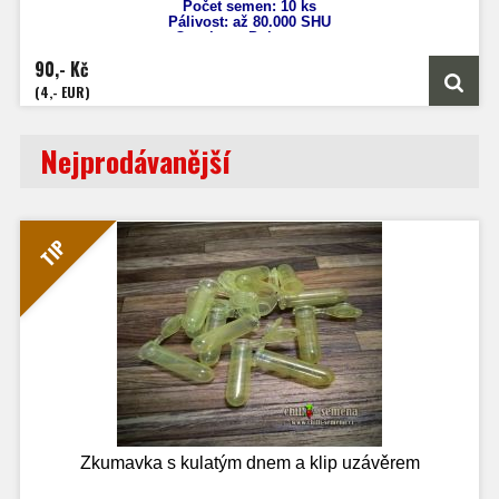
Počet semen: 10 ks
Pálivost:
až 8
0.000 SHU
Capsicum
Pubescens
Výška: 100 cm
90,- Kč
Velikost plodů: 2 - 4 cm
Zrání: 60 dnů
(4,- EUR)
Původ:
Peru
Nejprodávanější
TIP
Zkumavka s kulatým dnem a klip uzávěrem