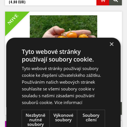
(4,80 EUR)
NOVÉ
×
Tyto webové stránky
používají soubory cookie.
Tyto webové stránky používají soubory
Rocoto Costa Rica Yellow 10 ks chilli
cookie ke zlepšení uživatelského zážitku.
Používáním našich webových stránek
souhlasíte se všemi soubory cookie v
Počet semen: 10 ks
Pálivost: 7
5.000 - 110.000 S
HU
souladu s našimi zásadami používání
Capsicum
Pubescens
Výška: 60 - 100 cm
souborů cookie.
Více informací
89,- Kč
Velikost plodů: 2-4 cm
Zrání: 60 dnů
(3,96 EUR)
Původ: Kostarika
Nezbytně
Výkonové
Soubory
nutné
soubory
cílení
soubory