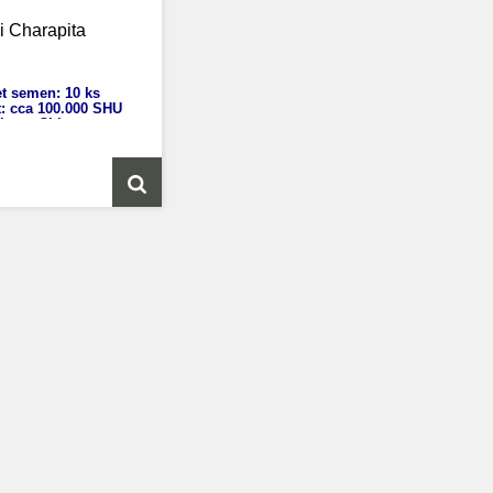
i Charapita
t semen: 10 ks
t: cca 100.000
SHU
icum Chinense
ka: 60 - 80 cm
st plodů: 1x1 cm
rání: 60 dnů
ůvod: Peru