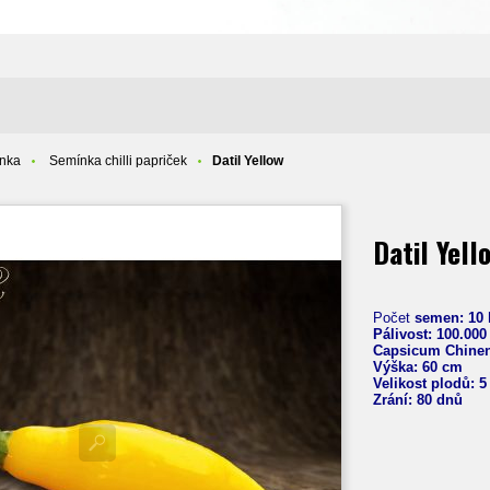
ínka
Semínka chilli papriček
Datil Yellow
Datil Yell
Počet
semen: 10 
Pálivost: 100.000
Capsicum Chine
Výška: 60 cm
Velikost plodů: 
Zrání: 80 dnů