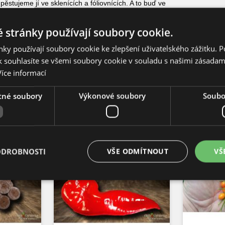
pěstujeme jí ve sklenících a fóliovnících. A to buď ve
květináčích s kvalitním substrátem. Velikost nádoby
ě 20 litrů. V průběhu června je možné přenést tuto
tínu.
 stránky používají soubory cookie.
 a pěstování
ky používají soubory cookie ke zlepšení uživatelského zážitku. 
 souhlasíte se všemi soubory cookie v souladu s našimi zásadam
Více informací
tné soubory
Výkonové soubory
Soubor
pované společně s tímto produktem
ODROBNOSTI
VŠE ODMÍTNOUT
VŠ