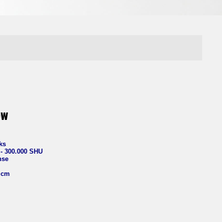
ow
ks
 - 300.000 SHU
nse
5 cm