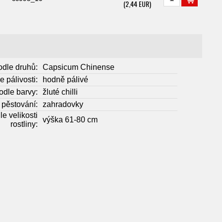
(2,44 EUR)
odle druhů:
Capsicum Chinense
e pálivosti:
hodně pálivé
odle barvy:
žluté chilli
 pěstování:
zahradovky
le velikosti
výška 61-80 cm
rostliny: