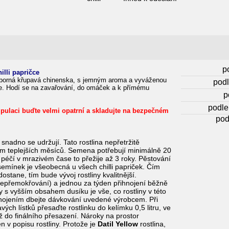
p
illi papričce
ýborná křupavá chinenska, s jemným aroma a vyváženou
podl
e. Hodí se na zavařování, do omáček a k přímému
p
podle
ipulaci
buďte velmi opatrní a skladujte na bezpečném
pod
snadno se udržují. Tato rostlina nepřetržitě
hem teplejších měsíců. Semena potřebují minimálně 20
u péčí v mrazivém čase to přežije až 3 roky. Pěstování
semínek je všeobecná u všech chilli papriček. Čím
dostane, tím bude vývoj rostliny kvalitnější.
(nepřemokřování) a jednou za týden přihnojení běžně
 s vyšším obsahem dusíku je vše, co rostliny v této
ihnojením dbejte dávkování uvedené výrobcem. Při
ých lístků přesaďte rostlinku do kelímku 0,5 litru, ve
 do finálního přesazení. Nároky na prostor
n v popisu rostliny. Protože je
Datil Yellow
rostlina,