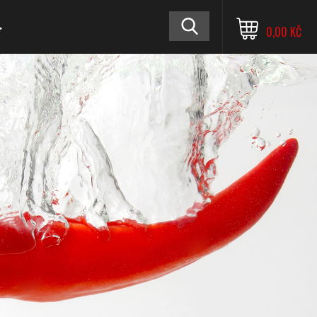
≫
0,00 KČ