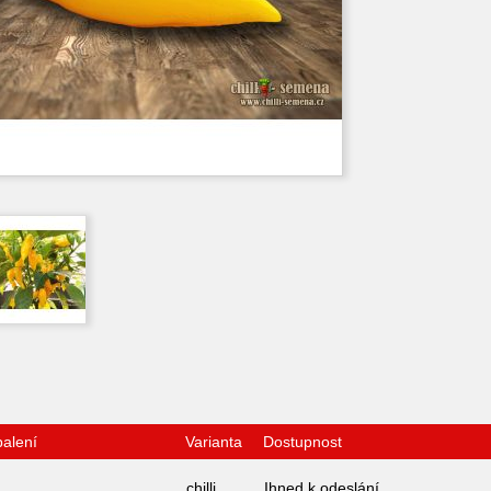
balení
Varianta
Dostupnost
chilli
Ihned k odeslání