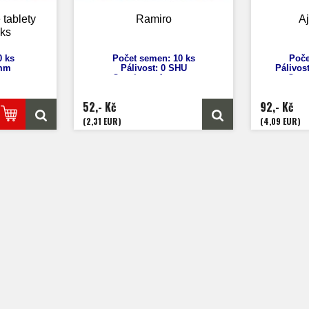
 tablety
Ramiro
Aj
 ks
0 ks
Počet semen: 10 ks
Poče
 mm
Pálivost: 0 SHU
Pálivos
Capsicum Annuum
Caps
Výška: 100 cm
Výš
Velikost plodů: 35 cm!
Veliko
52,- Kč
92,- Kč
Zrání: 70 dnů
Z
Původ: Španělsko
P
(2,31 EUR)
(4,09 EUR)