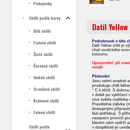
Pokojovky
Chilli podle barvy
Datil Yellow
Bílé chilli
Podrobnosti o této ch
Fialové chilli
Datil Yellow chilli
je v
chutí exotického ovoc
Žluté chilli
konzumu.
Upozornění
:
při man
Červené chilli
místě!
Pěstování
Hnědé chilli
Jsou velmi snadné a 
produkuje chilli bě
Oranžové chilli
° C k klíčit. S dobro
v době po vyklíčení 
více světla rostlinka 
Krémové chilli
Pravidelná zálivka 
dostupnými přípravky
Zelené chilli
fázi potřebují. S př
nasazení prvních prav
kterém vám vydrží až
Chilli podle
v dospělosti je uvede