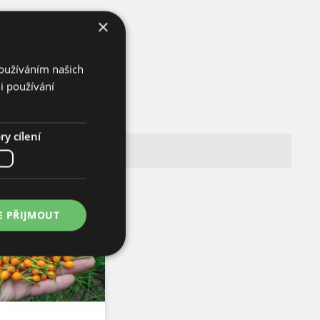
×
Používáním našich
i používání
y cílení
E PŘIJMOUT