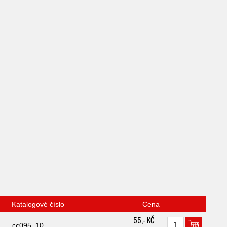
Katalogové číslo
Cena
55,- KČ
cc095_10