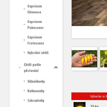
Capsicum
Chinense
Capsicum
Pubescens
Capsicum
Frutescens
Hybridní chilli
Chilli podle
pěstování
Skleníkovky
Balkonovky
Vyberte si 
Zahradovky
10 ks