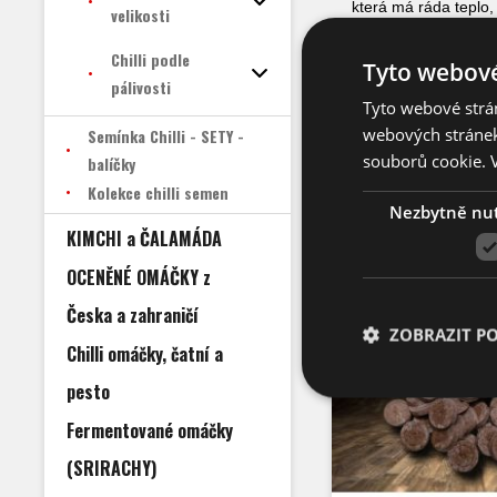
která má ráda teplo, 
velikosti
volné zemi a nebo v 
(květináče) minimáln
Chilli podle
rostlinu ven do polos
Tyto webové
pálivosti
Podrobněji o výsevu
Tyto webové strán
webových stránek
Semínka Chilli - SETY -
souborů cookie.
balíčky
Kolekce chilli semen
Nezbytně nu
Produkty ku
KIMCHI a ČALAMÁDA
OCENĚNÉ OMÁČKY z
Česka a zahraničí
TIP
ZOBRAZIT P
Chilli omáčky, čatní a
pesto
Fermentované omáčky
(SRIRACHY)