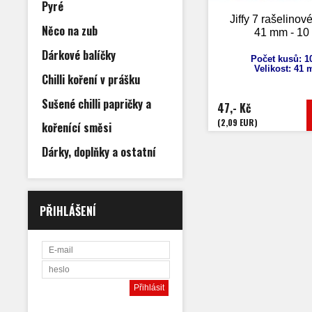
Pyré
Jiffy 7 rašelinové
Něco na zub
41 mm - 10
Dárkové balíčky
Počet kusů: 1
Velikost: 41
Chilli koření v prášku
Sušené chilli papričky a
47,- Kč
(2,09 EUR)
kořenící směsi
Dárky, doplňky a ostatní
PŘIHLÁŠENÍ