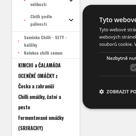
velikosti
Chilli podle
Tyto webové
pálivosti
Tyto webové strán
webových stránek
Semínka Chilli - SETY -
souborů cookie.
balíčky
Kolekce chilli semen
Nezbytně nu
KIMCHI a ČALAMÁDA
OCENĚNÉ OMÁČKY z
Česka a zahraničí
ZOBRAZIT P
Chilli omáčky, čatní a
pesto
Fermentované omáčky
(SRIRACHY)