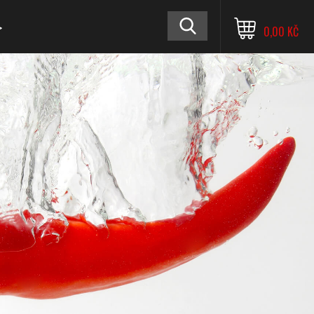
≫
0,00 KČ