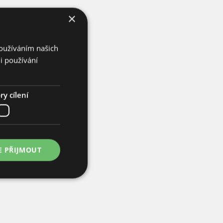
×
Používáním našich
i používání
y cílení
E PŘIJMOUT