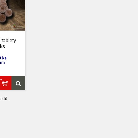
 tablety
 ks
0 ks
 mm
ktů.