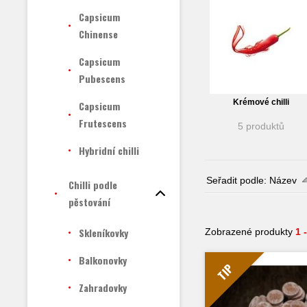
Capsicum
Chinense
Capsicum
Pubescens
Krémové chilli
Capsicum
Frutescens
5 produktů
Hybridní chilli
Seřadit podle:
Název
Chilli podle
pěstování
Skleníkovky
Zobrazené produkty
1 
Balkonovky
TIP
Zahradovky