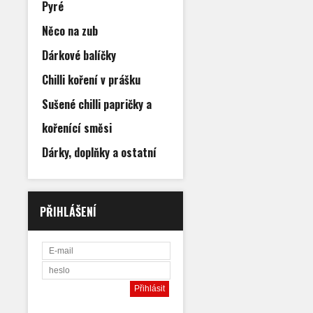
Pyré
Něco na zub
Dárkové balíčky
Chilli koření v prášku
Sušené chilli papričky a
kořenící směsi
Dárky, doplňky a ostatní
PŘIHLÁŠENÍ