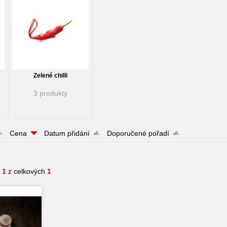
Zelené chilli
3 produkty
Cena
Datum přidání
Doporučené pořadí
- 1
z celkových
1