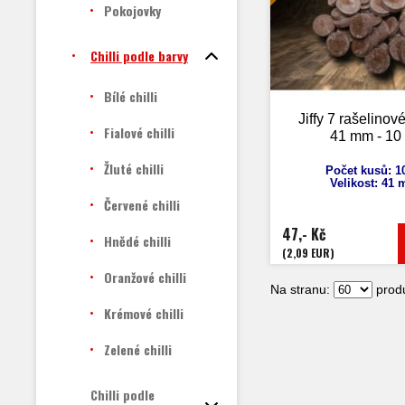
Pokojovky
Chilli podle barvy
Bílé chilli
Jiffy 7 rašelinové
Fialové chilli
41 mm - 10
Žluté chilli
Počet kusů: 1
Velikost: 41
Červené chilli
47,- Kč
Hnědé chilli
(2,09 EUR)
Oranžové chilli
Na stranu:
produ
Krémové chilli
Zelené chilli
Chilli podle