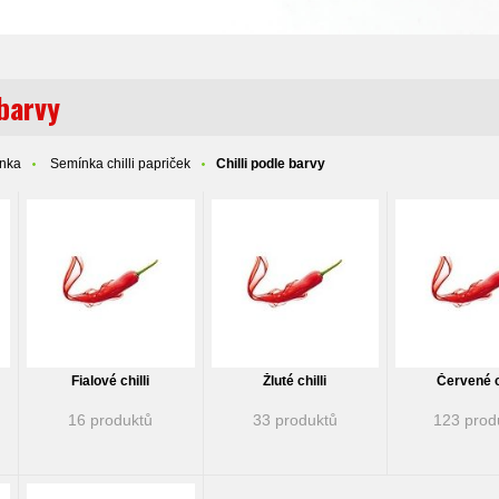
 barvy
ínka
Semínka chilli papriček
Chilli podle barvy
Fialové chilli
Žluté chilli
Červené ch
16 produktů
33 produktů
123 prod