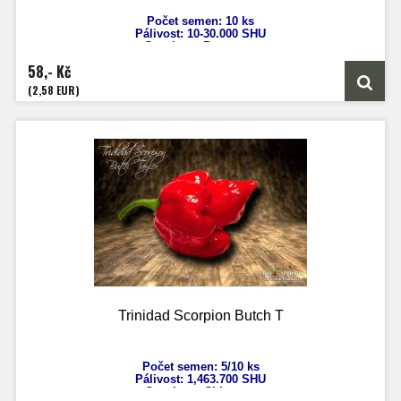
Počet semen: 10 ks
Pálivost: 10-30.000 SHU
Capsicum Baccatum
Výška: 180 cm
58,- Kč
Velikost plodů: 5 cm
Zrání: 90 dnů
(2,58 EUR)
Původ: Barbados
Trinidad Scorpion Butch T
Počet semen: 5/10 ks
Pálivost:
1,463.700
SHU
Capsicum Chinense