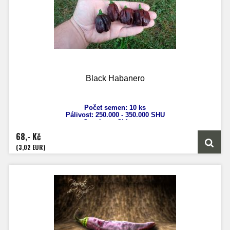
Black Habanero
Počet semen: 10 ks
Pálivost: 250
.000 - 350.000 SHU
Capsicum Chinense
Výška: až 130 cm
68,- Kč
Velikost plodů: 5 - 7 cm
Zrání: 120 dnů
(3,02 EUR)