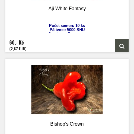
Aji White Fantasy
Počet semen: 10 ks
Pálivost: 5000 SHU
Capsicum Baccatum
Výška: 150 cm
60,- Kč
Velikost plodů: 5 cm
Zrání: 80 dnů
(2,67 EUR)
Původ: Kanárské ostrovy
Bishop's Crown