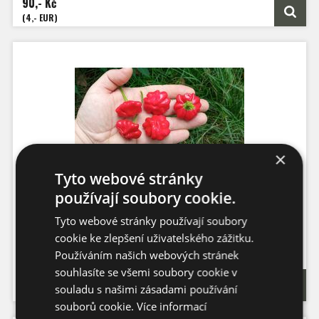
90,- Kč
Velikost plodů: 8 cm
Zrání: 100 dnů
(4,- EUR)
Původ: Brazílie
×
Tyto webové stránky
používají soubory cookie.
Atomic Starfish
Tyto webové stránky používají soubory
cookie ke zlepšení uživatelského zážitku.
Počet semen: 10 ks
Pálivost: 15.000 - 30.000 SHU
Používáním našich webových stránek
Capsicum Baccatum
Výška: 130 - 150 cm
souhlasíte se všemi soubory cookie v
75,- Kč
Velikost plodu: 4 - 5 cm
souladu s našimi zásadami používání
Zrání: 100 dnů
(3,33 EUR)
Původ: Brazílie
souborů cookie.
Více informací