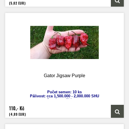
Zrání: 120 dnů
(5,02 EUR)
Původ: Trinidad
Gator Jigsaw Purple
Počet semen: 10 ks
Pálivost: cca 1,500
.000 - 2,000.000 SHU
Capsicum Chinense
Výška: 120 - 150 cm
110,- Kč
Velikost plodů: 4 - 5 cm
Zrání: 100 dnů
(4,89 EUR)