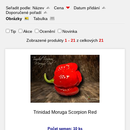
Seřadit podle:
Název
Cena
Datum přidání
Doporučené pořadí
Obrázky
Tabulka
Tip
Akce
Ocenění
Novinka
Zobrazené produkty
1 - 21
z celkových
21
Trinidad Moruga Scorpion Red
Počet semen: 10 ks