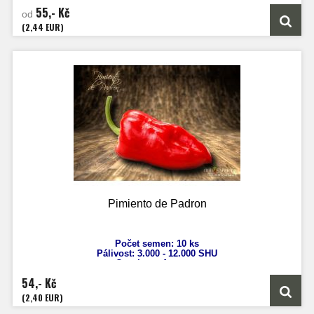
Výška: 100 - 170 cm
55,- Kč
Velikost plodů: 4-5 cm
od
Zrání: 120 dnů
(2,44 EUR)
Původ: Austrálie
Pimiento de Padron
Počet semen: 10 ks
Pálivost:
3.000 - 12.000 SHU
Capsicum Annuum
Výška: 130-170 cm
54,- Kč
Velikost plodů: 10 cm
Zrání: 100 dnů
(2,40 EUR)
Původ: Španělsko