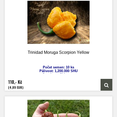
Trinidad Moruga Scorpion Yellow
Počet semen: 10 ks
Pálivost:
1,200.000 SHU
Capsicum Chinense
Výška: 130-170 cm
110,- Kč
Velikost plodů: 4-5 cm
Zrání: 120 dnů
(4,89 EUR)
Původ: Trinidad