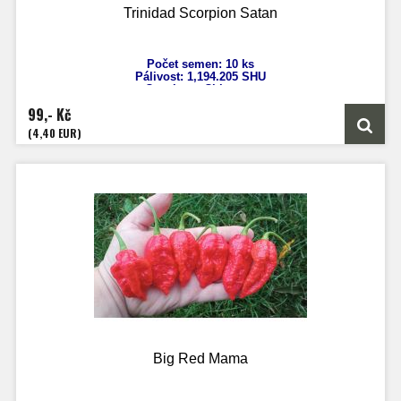
Trinidad Scorpion Satan
Počet semen: 10 ks
Pálivost:
1,194.205 SHU
Capsicum Chinense
Výška: 130-170 cm
99,- Kč
Velikost plodů: 5 cm
Zrání: 80 dnů
(4,40 EUR)
Původ: Trinidad-Tobago
Big Red Mama