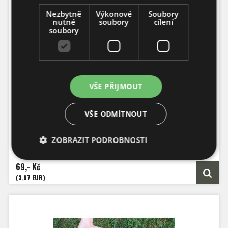
Nezbytně
Výkonové
Soubory
nutné
soubory
cílení
soubory
VŠE PŘIJMOUT
Pequin
VŠE ODMÍTNOUT
Počet semen: 10 ks
ZOBRAZIT PODROBNOSTI
Pálivost: 30.000 - 60.000 SHU
Capsicum Annuum
Výška: 130 cm
69,- Kč
Velikost plodu: 2 cm
Zrání: 90 dnů
(3,07 EUR)
Původ: Chile