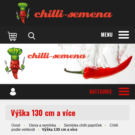
MENU
KATEGORIE
Výška 130 cm a více
Úvod
Osiva a semínka
Semínka chilli papriček
Chilli
podle velikosti
Výška 130 cm a více