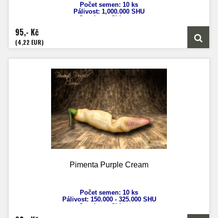
Počet semen: 10 ks
Pálivost:
1,000.000 SHU
Capsicum Chinense
Výška: 80 - 150 cm
95,- Kč
Velikost plodů: 5-9 cm
Zrání: 70 dnů
(4,22 EUR)
Původ: USA
Pimenta Purple Cream
Počet semen: 10 ks
Pálivost: 15
0.000 - 325.000 SHU
Capsicum Chinense
Výška: 100-130 cm