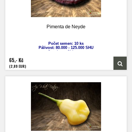
Pimenta de Neyde
Počet semen: 10 ks
Pálivost: 80.000 - 125.000 SHU
Capsicum Chinense
Výška: 150 cm
65,- Kč
Velikost plodů: 5 cm
Zrání: 100 dnů
(2,89 EUR)
Původ: Brazílie