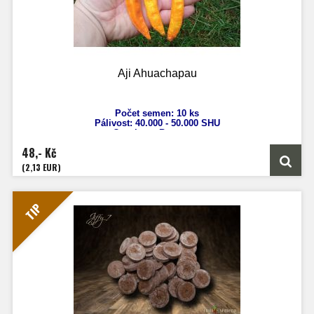
Aji Ahuachapau
Počet semen: 10 ks
Pálivost: 40.000 - 50.000 SHU
Capsicum Baccatum
Výška: 90 - 180 cm
48,- Kč
Velikost plodu: 7-10 cm
Zrání: 60 dnů
(2,13 EUR)
Původ: (CAP) Německo
TIP