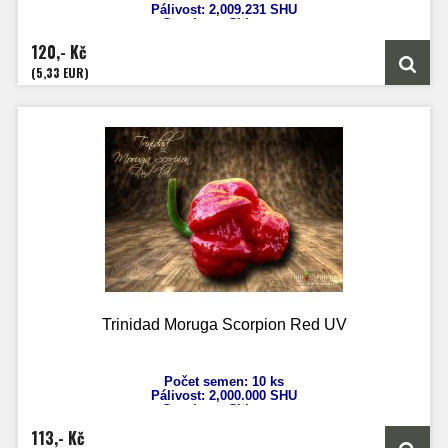
Pálivost:
2,009.231 SHU
Capsicum Chinense
Výška: 130-170 cm
120,- Kč
Velikost plodů: 5 cm
Zrání: 120 dnů
(5,33 EUR)
Původ: Trinidad
Trinidad Moruga Scorpion Red UV
Počet semen: 10 ks
Pálivost:
2,000.000 SHU
Capsicum Chinense
Výška: 130-170 cm
113,- Kč
Velikost plodů: 5 cm