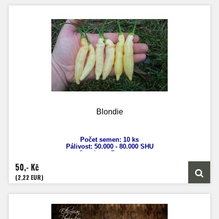
Blondie
Počet semen: 10 ks
Pálivost: 50.000 - 80.000 SHU
Capsicum Baccatum
Výška: 130 cm
50,- Kč
Velikost plodu: 5 - 7 cm
Zrání: 100 dnů
(2,22 EUR)