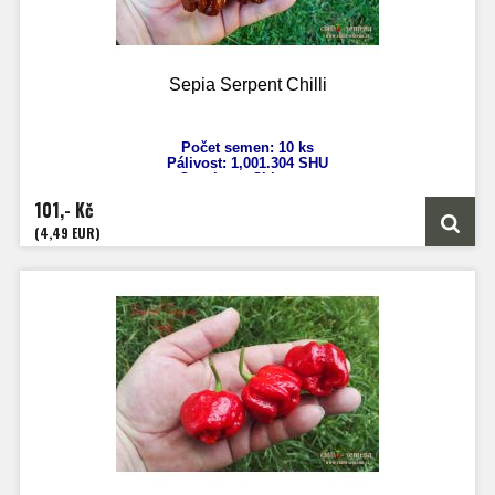
Sepia Serpent Chilli
Počet semen: 10 ks
Pálivost:
1,001.304
SHU
Capsicum Chinense
Výška: 150 cm
101,- Kč
Velikost plodů: 5-7 cm
Zrání: 80 dnů
(4,49 EUR)
Původ: Indie