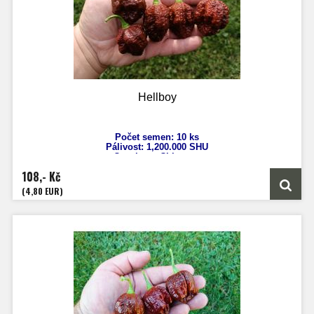
Hellboy
Počet semen: 10 ks
Pálivost: 1,200.000
SHU
Capsicum Chinense
Výška: 130 cm
108,- Kč
Velikost plodů: 4 - 6 cm
Zrání: 120 dnů
(4,80 EUR)