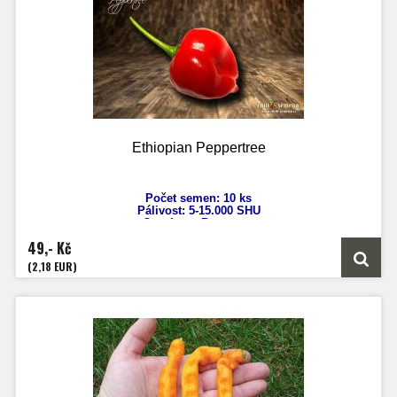
Ethiopian Peppertree
Počet semen: 10 ks
Pálivost: 5-15.000 SHU
Capsicum Baccatum
Výška: 180 cm
49,- Kč
Velikost plodů: 3 cm
Zrání: 90 dnů
(2,18 EUR)
Původ: Ethiopie