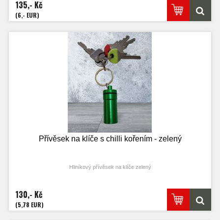
135,- Kč
(6,- EUR)
Přívěsek na klíče s chilli kořením - zelený
Hliníkový přívěsek na klíče zelený
130,- Kč
(5,78 EUR)