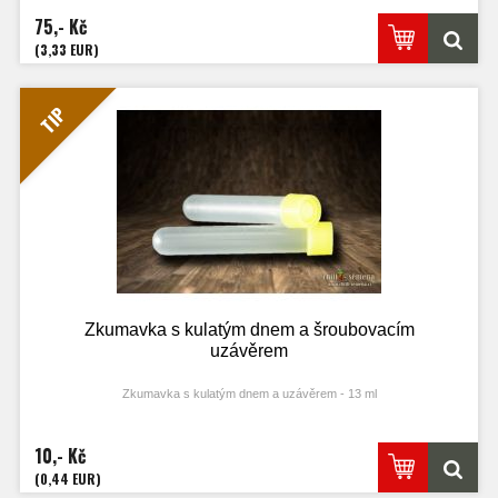
Capsicum Annuum
75,- Kč
(3,33 EUR)
TIP
Zkumavka s kulatým dnem a šroubovacím
uzávěrem
Zkumavka s kulatým dnem a uzávěrem - 13 ml
10,- Kč
(0,44 EUR)