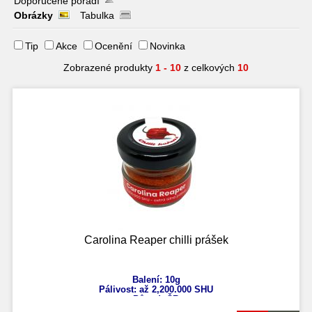
Doporučené pořadí
Obrázky
Tabulka
Tip
Akce
Ocenění
Novinka
Zobrazené produkty
1 - 10
z celkových
10
Carolina Reaper chilli prášek
Balení: 10g
Pálivost: až 2,200.000
SHU
Původ: ČR
Capsicum Chinenses