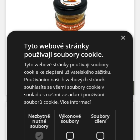
×
Tyto webové stránky
Moruga Scorpion Yellow chilli prášek
používají soubory cookie.
Tyto webové stránky používají soubory
Balení: 10g
cookie ke zlepšení uživatelského zážitku.
Pálivost: 1,200.000 SHU
Původ: ČR
Používáním našich webových stránek
Capsicum Chinenses
110,- Kč
souhlasíte se všemi soubory cookie v
(4,89 EUR)
souladu s našimi zásadami používání
souborů cookie.
Více informací
Nezbytně
Výkonové
Soubory
nutné
soubory
cílení
soubory