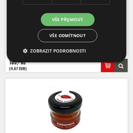
VŠE PŘIJMOUT
Bhut Jolokia Red chilli prášek
VŠE ODMÍTNOUT
Balení: 10g
Pálivost: 1,000.000 SHU
ZOBRAZIT PODROBNOSTI
Původ: ČR
Capsicum Chinenses
105,- Kč
(4,67 EUR)