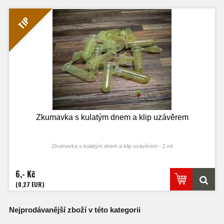
TIP
Zkumavka s kulatým dnem a klip uzávěrem
Zkumavka s kulatým dnem a klip uzávěrem - 2 ml
6,- Kč
(0,27 EUR)
Nejprodávanější zboží v této kategorii