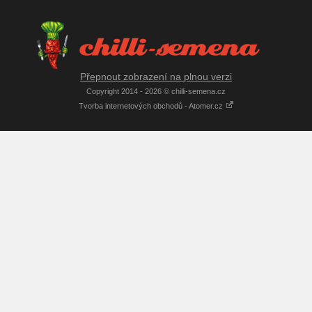
Přepnout zobrazení na plnou verzi
Copyright 2014 - 2026 © chilli-semena.cz
Tvorba internetových obchodů - Atomer.cz