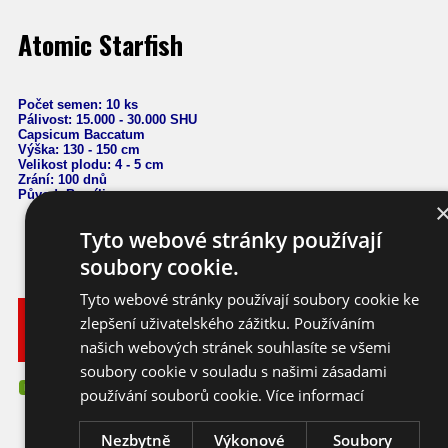
Atomic Starfish
Počet semen: 10 ks
Pálivost: 15.000 - 30.000 SHU
Capsicum Baccatum
Výška: 130 - 150 cm
Velikost plodu: 4 - 5 cm
Zrání: 100 dnů
Původ: Brazílie
Tyto webové stránky používají
soubory cookie.
Tyto webové stránky používají soubory cookie ke
Vyberte
zlepšení uživatelského zážitku. Používáním
Katalogové
si
Varianta
Dostupnost
Cena
číslo
našich webových stránek souhlasíte se všemi
balení
soubory cookie v souladu s našimi zásadami
75,- KČ
Ihned k
10 ks
chilli
cb201_10
N
používání souborů cookie.
Více informací
odeslání
(3,33 EUR)
Nezbytně
Výkonové
Soubory