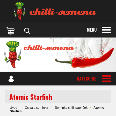
MENU
KATEGORIE
Atomic Starfish
Úvod
Osiva a semínka
Semínka chilli papriček
Atomic
Starfish