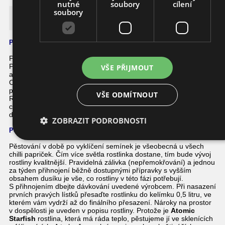
nutné
soubory
cílení
soubory
Atomic Starfish
Podrobnosti o této chilli papričce
Plody této červené chilli papričky jsou tvarově dost originální.
Plod má velikost cca 4-5 cm diskovitého tvaru s poměrně silnou
VŠE PŘIJMOUT
a křupavou stěnou.
Chuť je příjemně nasladlá s mírnějším palem a proto se hodí k
přímé konzumaci, skvělé jsou i v zavařeném stavu.
VŠE ODMÍTNOUT
Rostlina dosahuje výšky až 150cm, má spletitou a dosti
chaotickou korunu s velmi křehkými větvemi, prototo
doporučujeme dostatečně vyvazovat.
ZOBRAZIT PODROBNOSTI
Pěstování
Pěstování v době po vyklíčení semínek je všeobecná u všech
chilli papriček. Čím více světla rostlinka dostane, tím bude vývoj
rostliny kvalitnější. Pravidelná zálivka (nepřemokřování) a jednou
za týden přihnojení běžně dostupnými přípravky s vyšším
obsahem dusíku je vše, co rostliny v této fázi potřebují.
S přihnojením dbejte dávkování uvedené výrobcem. Při nasazení
prvních pravých lístků přesaďte rostlinku do kelímku 0,5 litru, ve
kterém vám vydrží až do finálního přesazení. Nároky na prostor
v dospělosti je uveden v popisu rostliny. Protože je
Atomic
Starfish
rostlina, která má ráda teplo, pěstujeme jí ve sklenících