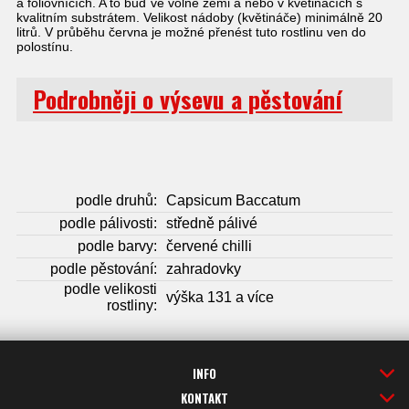
a fóliovnících. A to buď ve volné zemi a nebo v květináčích s
kvalitním substrátem. Velikost nádoby (květináče) minimálně 20
litrů. V průběhu června je možné přenést tuto rostlinu ven do
polostínu.
Podrobněji o výsevu a pěstování
podle druhů:
Capsicum Baccatum
podle pálivosti:
středně pálivé
podle barvy:
červené chilli
podle pěstování:
zahradovky
podle velikosti
výška 131 a více
rostliny:
INFO
KONTAKT