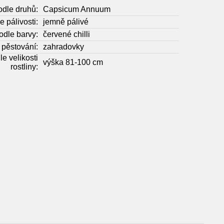
odle druhů:
Capsicum Annuum
e pálivosti:
jemně pálivé
odle barvy:
červené chilli
 pěstování:
zahradovky
le velikosti
výška 81-100 cm
rostliny: