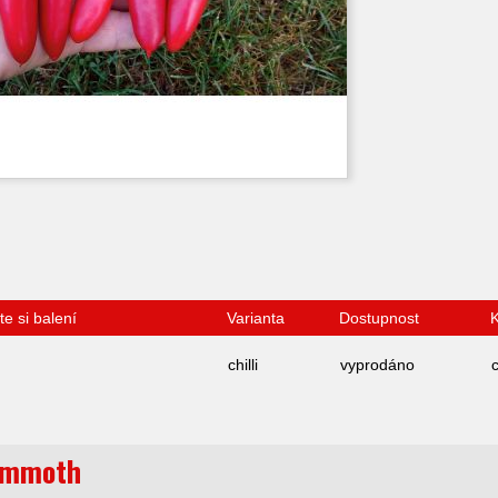
te si balení
Varianta
Dostupnost
K
chilli
vyprodáno
ammoth