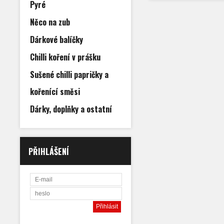
Pyré
Něco na zub
Dárkové balíčky
Chilli koření v prášku
Sušené chilli papričky a
kořenící směsi
Dárky, doplňky a ostatní
PŘIHLÁŠENÍ