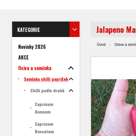
Jalapeno M
KATEGORIE
Úvod
Osiva a sem
Novinky 2026
AKCE
Osiva a semínka
Semínka chilli papriček
Chilli podle druhů
Capsicum
Annuum
Capsicum
Baccatum