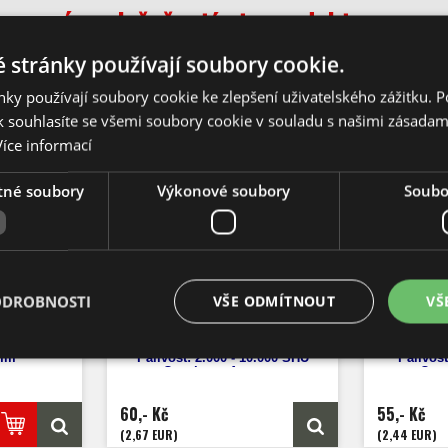
pované společně s tímto produktem
 stránky používají soubory cookie.
ky používají soubory cookie ke zlepšení uživatelského zážitku. 
 souhlasíte se všemi soubory cookie v souladu s našimi zásadam
Více informací
tné soubory
Výkonové soubory
Soubor
 tablety
Jalapeno Maylon
Jalap
ODROBNOSTI
VŠE ODMÍTNOUT
VŠ
 ks
0 ks
Počet semen: 10 ks
Poče
 mm
Pálivost: 2.000 -
10.000 SHU
Pálivost
Capsicum
Annuum
Cap
Výška: 70 cm
V
Velikost plodů: až 12 cm
Velik
60,- Kč
55,- Kč
Zrání: 80 dnů
Z
Původ: Mexiko
(2,67 EUR)
(2,44 EUR)