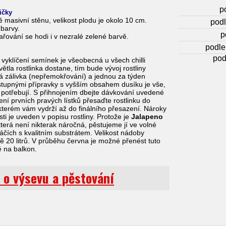
p
ričky
masivní stěnu, velikost plodu je okolo 10 cm.
podl
barvy.
p
řování se hodi i v nezralé zelené barvě.
podle
pod
vyklíčení semínek je všeobecná u všech chilli
ětla rostlinka dostane, tím bude vývoj rostliny
lná zálivka (nepřemokřování) a jednou za týden
stupnými přípravky s vyšším obsahem dusíku je vše,
ázi potřebují. S přihnojením dbejte dávkování uvedené
ní prvních pravých lístků přesaďte rostlinku do
e kterém vám vydrží až do finálního přesazení. Nároky
ti je uveden v popisu rostliny. Protože je
Jalapeno
která není nikterak náročná, pěstujeme jí ve volné
áčích s kvalitním substrátem. Velikost nádoby
ě 20 litrů. V průběhu června je možné přenést tuto
ě na balkon.
 o výsevu a pěstování