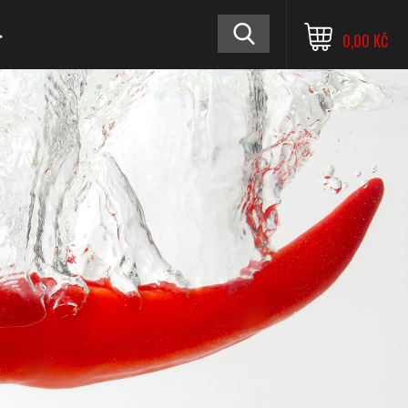
≫
0,00 KČ