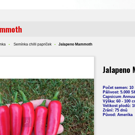
ammoth
ínka
Semínka chilli papriček
Jalapeno Mammoth
Jalapeno
Počet semen: 10 
Pálivost:
5.000 
Capsicum
Annu
Výška: 60 - 100 
Velikost plodů: 
Zrání: 75 dnů
Původ: Amerika