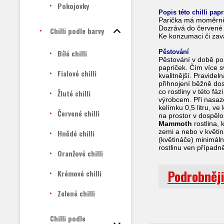
Pokojovky
Popis této chilli pap
Parička má moměrně 
Dozrává do červené 
Chilli podle barvy
Ke konzumaci či zava
Bílé chilli
Pěstování
Pěstování v době po 
papriček. Čím více sv
Fialové chilli
kvalitnější. Pravide
přihnojení běžně do
co rostliny v této f
Žluté chilli
výrobcem. Při nasaze
kelímku 0,5 litru, v
Červené chilli
na prostor v dospělos
Mammoth
rostlina, 
zemi a nebo v květin
Hnědé chilli
(květináče) minimáln
rostlinu ven případn
Oranžové chilli
Podrobněji
Krémové chilli
Zelené chilli
Chilli podle