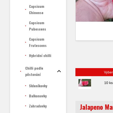
Capsicum
Chinense
Capsicum
Pubescens
Capsicum
Frutescens
Hybridní chilli
Chilli podle
Vyber
pěstování
10 ks
Skleníkovky
Balkonovky
Jalapeno M
Zahradovky