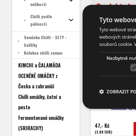
Produkty ku
velikosti
Chilli podle
Tyto webové
pálivosti
Tyto webové strán
TIP
webových stránek
Semínka Chilli - SETY -
souborů cookie.
balíčky
Kolekce chilli semen
Nezbytně nu
KIMCHI a ČALAMÁDA
OCENĚNÉ OMÁČKY z
Česka a zahraničí
Jiffy 7 rašelinové
ZOBRAZIT P
41 mm - 10
Chilli omáčky, čatní a
Počet kusů: 1
pesto
Velikost: 41
Fermentované omáčky
47,- Kč
(SRIRACHY)
(2,09 EUR)