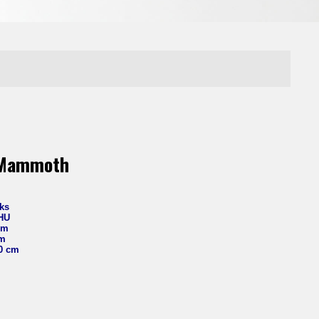
 Mammoth
ks
SHU
um
cm
10 cm