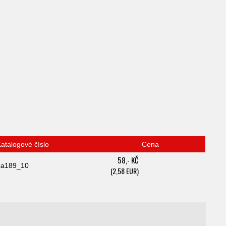
atalogové číslo
Cena
58,- KČ
ca189_10
(2,58 EUR)