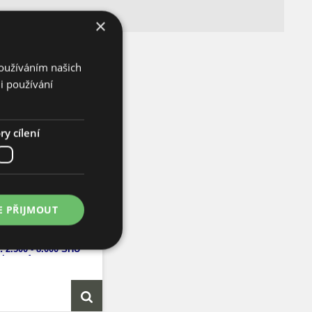
×
Používáním našich
i používání
y cílení
eno Jalafuego
E PŘIJMOUT
t semen: 10 ks
: 2.500 -
8.000 SHU
sicum
Annuum
ýška: 70 cm
ost plodů: 8 cm
rání: 70 dnů
Původ: USA