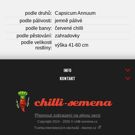
podle druhů:
Capsicum Annuum
podle pálivosti:
jemně pálivé
podle barvy:
červené chilli
podle pěstování:
zahradovky
podle velikosti
výška 41-60 cm
rostliny:
INFO
KONTAKT
Přepnout zobrazení na plnou verzi
Copyright 2014 - 2026 © chilli-semena.cz
Tvorba internetových obchodů - Atomer.cz