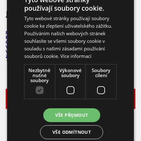
používají soubory cookie.
Jalapeno Goliath
Tyto webové stránky používají soubory
cookie ke zlepšení uživatelského zážitku.
Používáním našich webových stránek
Počet semen: 10 ks
Pálivost: 6.000 - 8
.000 SHU
souhlasíte se všemi soubory cookie v
Capsicum
Annuum
Výška: 50 - 70 cm
souladu s našimi zásadami používání
Velikost plodů: 6 - 8 cm
souborů cookie.
Více informací
Zrání: 60 dnů
Nezbytně
Výkonové
Soubory
nutné
soubory
cílení
soubory
Vyberte
Katalogové
si
Varianta
Dostupnost
Cena
číslo
balení
50,- KČ
VŠE PŘIJMOUT
10 ks
chilli
vyprodáno
ca196_10
(2,22 EUR)
VŠE ODMÍTNOUT