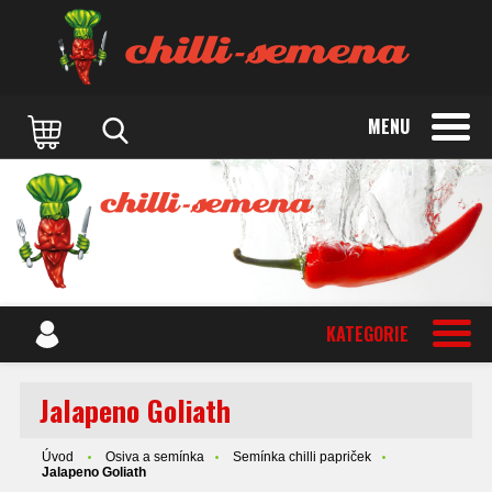
MENU
KATEGORIE
Jalapeno Goliath
Úvod
Osiva a semínka
Semínka chilli papriček
Jalapeno Goliath