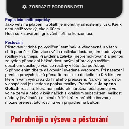
Jalapeno Goliath
ZOBRAZIT PODROBNOSTI
Popis této chilli papričky
Jako většina jalapeň i Goliath je mohutný silnostěnný lusk. Keřík
není příliž vysoký, okolo 60cm.
Hodí se k zavaření, grilování i přímé konzumaci.
Pěstování
Pěstování v době po vyklíčení semínek je všeobecná u všech
chilli papriček. Čím více světla rostlinka dostane, tím bude vývoj
rostliny kvalitnější. Pravidelná zálivka (nepřemokřování) a jednou
za týden přihnojení běžně dostupnými přípravky s vyšším
obsahem dusíku je vše, co rostliny v této fázi potřebují.
S přihnojením dbejte dávkování uvedené výrobcem. Při nasazení
prvních pravých lístků přesaďte rostlinku do kelímku 0,5 litru, ve
kterém vám vydrží až do finálního přesazení. Nároky na prostor
v dospělosti je uveden v popisu rostliny. Protože je
Jalapeno
Goliath
rostlina, která není nikterak náročná, pěstujeme jí ve
volné zemi a nebo v květináčích s kvalitním substrátem. Velikost
nádoby (květináče) minimálně 10 litrů. V průběhu června je
možné přenést tuto rostlinu ven případně na balkon.
Podrobněji o výsevu a pěstování