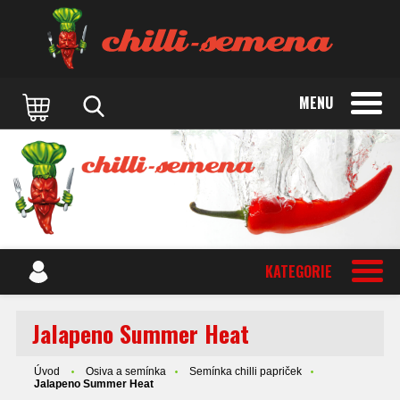
MENU
KATEGORIE
Jalapeno Summer Heat
Úvod
Osiva a semínka
Semínka chilli papriček
Jalapeno Summer Heat