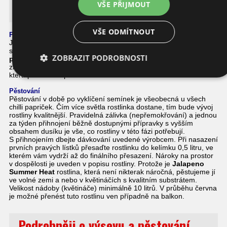
VŠE PŘIJMOUT
Jalapeno Summer Heat
VŠE ODMÍTNOUT
Popis této chilli papričky
Jalapeno Summer Heat je charakteristický jalapenovitý plod na
silné stopce. Má masivní stěnu a je jedna z nejsilnějších u
chilli
ZOBRAZIT PODROBNOSTI
papriček
vůbec. Povrch je krásně hladký a lesklý bez prolisů,
zmačkání a různých výčnělků. Nezralá má tmavě zelenou barvu,
která při dozrání přechází v červenou.
Pěstování
Pěstování v době po vyklíčení semínek je všeobecná u všech
chilli papriček. Čím více světla rostlinka dostane, tím bude vývoj
rostliny kvalitnější. Pravidelná zálivka (nepřemokřování) a jednou
za týden přihnojení běžně dostupnými přípravky s vyšším
obsahem dusíku je vše, co rostliny v této fázi potřebují.
S přihnojením dbejte dávkování uvedené výrobcem. Při nasazení
prvních pravých lístků přesaďte rostlinku do kelímku 0,5 litru, ve
kterém vám vydrží až do finálního přesazení. Nároky na prostor
v dospělosti je uveden v popisu rostliny. Protože je
Jalapeno
Summer Heat
rostlina, která není nikterak náročná, pěstujeme jí
ve volné zemi a nebo v květináčích s kvalitním substrátem.
Velikost nádoby (květináče) minimálně 10 litrů. V průběhu června
je možné přenést tuto rostlinu ven případně na balkon.
Podrobněji o výsevu a pěstování