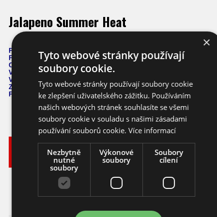
Jalapeno Summer Heat
×
Počet semen: 10 ks
Tyto webové stránky používají
Pálivost:
10.000 SHU
Capsicum
Annuum
soubory cookie.
Výška: 60 - 100 cm
Velikost plodů: 8 - 10 cm
Tyto webové stránky používají soubory cookie
Zrání: 50 dnů
Původ: Mexiko
ke zlepšení uživatelského zážitku. Používáním
našich webových stránek souhlasíte se všemi
soubory cookie v souladu s našimi zásadami
používání souborů cookie.
Více informací
Vyberte
Katalogové
Nezbytně
Výkonové
Soubory
si
Varianta
Dostupnost
Cena
číslo
nutné
soubory
cílení
balení
soubory
55,- KČ
Ihned k
10 ks
chilli
ca150_10
odeslání
(2,44 EUR)