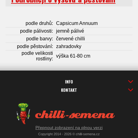
podle druhů:
Capsicum Annuum
podle pálivosti:
jemně pálivé
podle barvy:
červené chilli
podle pěstování:
zahradovky
podle velikosti
výška 61-80 cm
rostliny:
INFO
KONTAKT
Přepnout zobrazení na plnou verzi
Copyright 2014 - 2026 © chilli-semena.cz