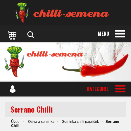
MENU
KATEGORIE
Serrano Chilli
Úvod
Osiva a semínka
Semínka chilli papriček
Serrano
Chilli