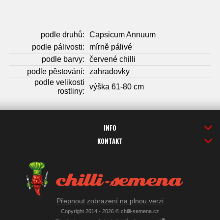
podle druhů:
Capsicum Annuum
podle pálivosti:
mírně pálivé
podle barvy:
červené chilli
podle pěstování:
zahradovky
podle velikosti
výška 61-80 cm
rostliny:
INFO
KONTAKT
Přepnout zobrazení na plnou verzi
Copyright 2014 - 2026 © chilli-semena.cz