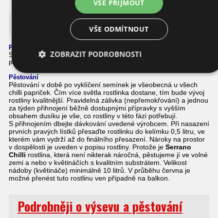
VŠE PŘIJMOUT
Serrano Chilli
VŠE ODMÍTNOUT
Podrobnosti o této chilli papričce
ZOBRAZIT PODROBNOSTI
Serrano Chilli je okrasná paprička s
velkým množstvím středních
plodů. Hodí se na sušení, do omáček i zavařování.
Pěstování
Pěstování v době po vyklíčení semínek je všeobecná u všech
chilli papriček. Čím více světla rostlinka dostane, tím bude vývoj
rostliny kvalitnější. Pravidelná zálivka (nepřemokřování) a jednou
za týden přihnojení běžně dostupnými přípravky s vyšším
obsahem dusíku je vše, co rostliny v této fázi potřebují.
S přihnojením dbejte dávkování uvedené výrobcem. Při nasazení
prvních pravých lístků přesaďte rostlinku do kelímku 0,5 litru, ve
kterém vám vydrží až do finálního přesazení. Nároky na prostor
v dospělosti je uveden v popisu rostliny. Protože je
Serrano
Chilli
rostlina, která není nikterak náročná, pěstujeme jí ve volné
zemi a nebo v květináčích s kvalitním substrátem. Velikost
nádoby (květináče) minimálně 10 litrů. V průběhu června je
možné přenést tuto rostlinu ven případně na balkon.
Podrobněji o výsevu a pěstování