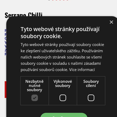
Serrano Chilli
×
Tyto webové stránky používají
Počet semen: 10 ks
soubory cookie.
Pálivost: 8.000 - 22.000 SHU
Capsicum Annuum
Výška: 50-70 cm
Tyto webové stránky používají soubory cookie
Velikost plodu: 7 cm
ke zlepšení uživatelského zážitku. Používáním
Zrání: 80 dnů
Původ: Mexiko
našich webových stránek souhlasíte se všemi
soubory cookie v souladu s našimi zásadami
používání souborů cookie.
Více informací
Nezbytně
Výkonové
Soubory
nutné
soubory
cílení
Vyberte
Katalogové
soubory
si
Varianta
Dostupnost
Cena
číslo
balení
56,- KČ
Ihned k
10 ks
chilli
ca065_10
odeslání
(2,49 EUR)