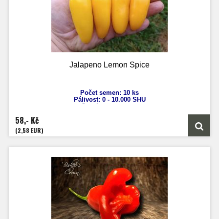
Jalapeno Lemon Spice
Počet semen: 10 ks
Pálivost: 0 - 10.000
SHU
Capsicum annuum
Výška: 60 - 80 cm
58,- Kč
Velikost plodů: 4 - 6 cm
Zrání: 70 dnů
(2,58 EUR)
Původ: Nové Mexiko