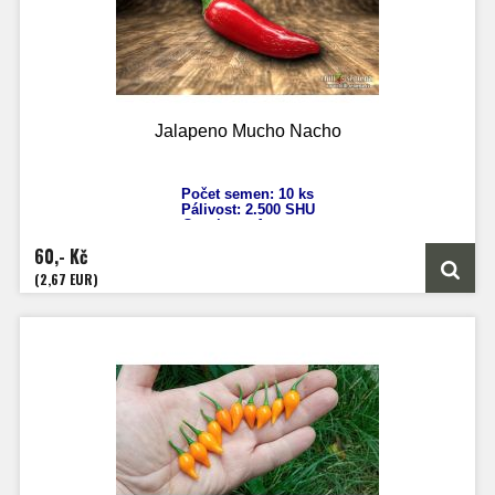
Jalapeno Mucho Nacho
Počet semen: 10 ks
Pálivost:
2.500 SHU
Capsicum
Annuum
Výška: 70 cm
60,- Kč
Velikost plodů: 7-10 cm
Zrání: 75 dnů
(2,67 EUR)
Původ: USA