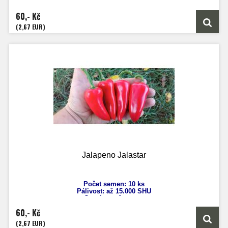
Capsicum Baccatum
Výška: 150 cm
60,- Kč
Velikost plodů: 5 cm
Zrání: 80 dnů
(2,67 EUR)
Původ: Kanárské ostrovy
Jalapeno Jalastar
Počet semen: 10 ks
Pálivost: až 15.000 SHU
Capsicum Annuum
Výška: 60 cm
60,- Kč
Velikost plodů: 4-8 cm
Zrání: 75 dnů
(2,67 EUR)
Původ: Mexico