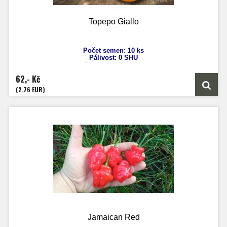
Topepo Giallo
Počet semen: 10 ks
Pálivost: 0 SHU
Capsicum Annuum
Výška: 50 cm
62,- Kč
Velikost plodů: až 12 cm v průměru!
Zrání: 70 dnů
(2,76 EUR)
Původ: Mexico
Jamaican Red