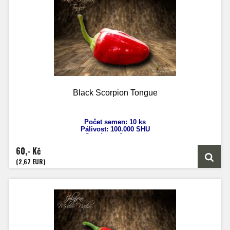
Black Scorpion Tongue
Počet semen: 10 ks
Pálivost: 100
.000 SHU
Capsicum
Annuum
Výška: 70 cm
60,- Kč
Velikost plodů: 5 cm
Zrání: 80 dnů
(2,67 EUR)
Původ: USA