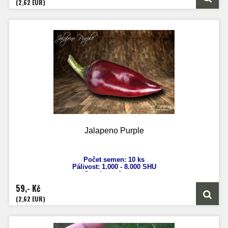
(2,62 EUR)
Původ: Indie
Jalapeno Purple
Počet semen: 10 ks
Pálivost:
1.000 - 8.000 SHU
Capsicum
Annuum
Výška: 70 cm
59,- Kč
Velikost plodů: 7 cm
Zrání: 70 dnů
(2,62 EUR)
Původ: Mexiko