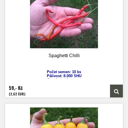
Spaghetti Chilli
Počet semen: 10 ks
Pálivost: 8
.000 SHU
Capsicum
Annuum
Výška: 40 - 60 cm
59,- Kč
Velikost plodů: 10 - 20 cm
Zrání: 60 dnů
(2,62 EUR)
Původ: Evropa