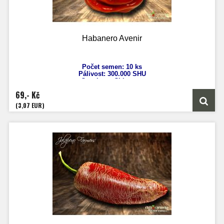
Habanero Avenir
Počet semen: 10 ks
Pálivost: 30
0.000 SHU
Capsicum Chinense
Výška: 90 cm
69,- Kč
Velikost plodů: 4-5 cm
Zrání: 100 dnů
(3,07 EUR)
Původ: Afrika