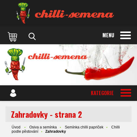
MENU
KATEGORIE
Zahradovky - strana 2
Úvod
Osiva a semínka
Semínka chilli papriček
Chilli
podle pěstování
Zahradovky