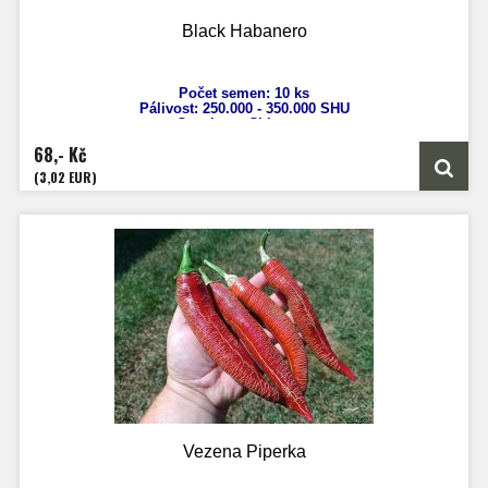
Black Habanero
Počet semen: 10 ks
Pálivost: 250
.000 - 350.000 SHU
Capsicum Chinense
Výška: až 130 cm
68,- Kč
Velikost plodů: 5 - 7 cm
Zrání: 120 dnů
(3,02 EUR)
Vezena Piperka