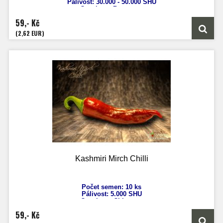
Pálivost: 30.000 - 50.000 SHU
Capsicum Baccatum
Výška: 70 cm
59,- Kč
Velikost plodů: 7 cm
Zrání: 80 dnů
(2,62 EUR)
Původ: Peru
Kashmiri Mirch Chilli
Počet semen: 10 ks
Pálivost:
5.000 SHU
Capsicum Chinense
Výška: 70 cm
59,- Kč
Velikost plodů: 12 cm
Zrání: 100 dnů