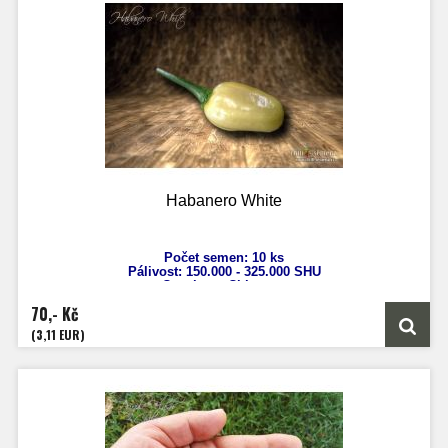
Habanero White
Počet semen: 10 ks
Pálivost:
150.000 - 325.000 SHU
Capsicum Chinense
Výška: 60 cm
70,- Kč
Velikost plodů: 2-3 cm
Zrání: 100 dnů
(3,11 EUR)
Původ: Peru
Velikost plodů: 2 cm