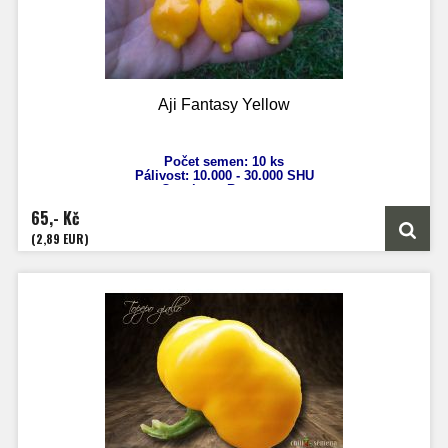
Aji Fantasy Yellow
Počet semen: 10 ks
Pálivost: 10.000 - 3
0.000 SHU
Capsicum Baccatum
Výška: 80 - 100 cm
65,- Kč
Velikost plodů: 4 - 6 cm
Zrání: 60 dnů
(2,89 EUR)