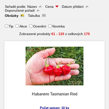
Seřadit podle:
Název
Cena
Datum přidání
Doporučené pořadí
Obrázky
Tabulka
Tip
Akce
Ocenění
Novinka
Zobrazené produkty
61 - 120
z celkových
170
Habanero Tasmanian Red
Počet semen: 10 ks