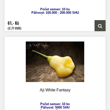
Počet semen: 10 ks
Pálivost: 100.000 - 200.000
SHU
Capsicum
Annuum
Výška: 50 - 70 cm
61,- Kč
Velikost plodů: 4 - 7 cm
Zrání: 80 dnů
(2,71 EUR)
Původ: Karibik
Aji White Fantasy
Počet semen: 10 ks
Pálivost: 5000 SHU