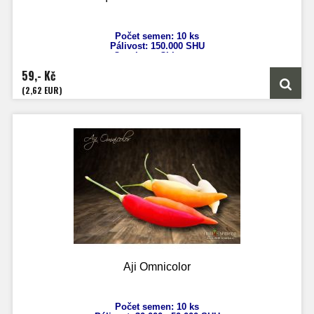
Počet semen: 10 ks
Pálivost: 150.000 SHU
Capsicum Chinense
Výška: 60 cm
59,- Kč
Velikost plodu: 7 cm
Zrání: 80 dnů
(2,62 EUR)
Původ: Jamajka
Aji Omnicolor
Počet semen: 10 ks