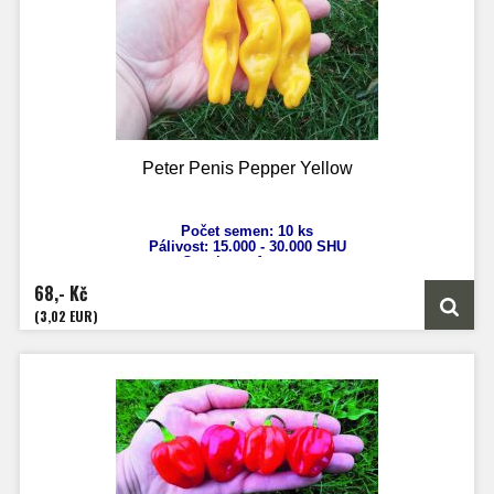
Peter Penis Pepper Yellow
Počet semen: 10 ks
Pálivost: 15.000 - 30
.000 SHU
Capsicum
Annuum
Výška: 100 cm
68,- Kč
Velikost plodů: 12 cm
Zrání: 60 dnů
(3,02 EUR)
Původ: USA