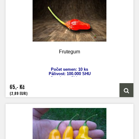
Frutegum
Počet
semen: 10 ks
Pálivost: 100.000 SHU
Capsicum Chinense
Výška: 100 cm
65,- Kč
Velikost plodů: 4 cm
Zrání: 80 dnů
(2,89 EUR)