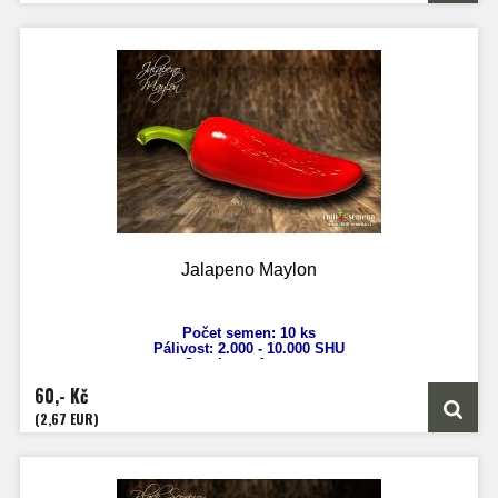
Jalapeno Maylon
Počet semen: 10 ks
Pálivost: 2.000 -
10.000 SHU
Capsicum
Annuum
Výška: 70 cm
60,- Kč
Velikost plodů: až 12 cm
Zrání: 80 dnů
(2,67 EUR)
Původ: Mexiko