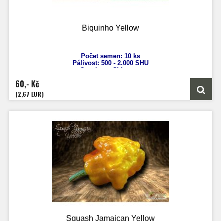
Biquinho Yellow
Počet semen: 10 ks
Pálivost: 500
- 2.000 SHU
Capsicum Chinense
Výška: 70 cm
60,- Kč
Velikost plodů: 2 - 3 cm
Zrání: 90 - 100 dnů
(2,67 EUR)
Původ: Brazílie
Squash Jamaican Yellow