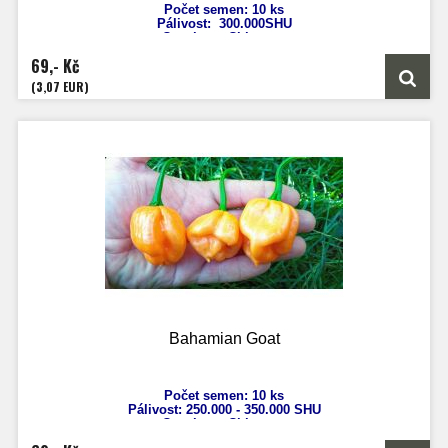
Počet semen: 10 ks
Pálivost:
300.000SHU
Capsicum Chinense
Výška: 80 cm
69,- Kč
Velikost plodů: 8 cm
Zrání: 100 dnů
(3,07 EUR)
Původ:
střední Afrika
Bahamian Goat
Počet semen: 10 ks
Pálivost: 250.000 - 350
.000 SHU
Capsicum Chinense
Výška: 80 cm