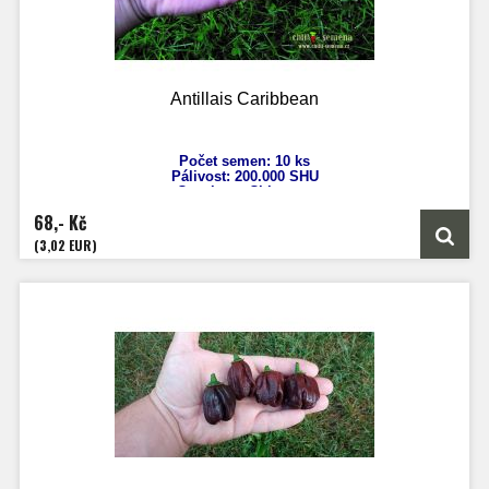
Antillais Caribbean
Počet semen: 10 ks
Pálivost: 200
.000 SHU
Capsicum Chinense
Výška: 80 cm
68,- Kč
Velikost plodů: 4-6 cm
Zrání: 50 dnů
(3,02 EUR)
Původ: Mexico