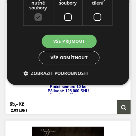
nutné
soubory
cílení
soubory
VŠE PŘIJMOUT
VŠE ODMÍTNOUT
Pimenta Preta
ZOBRAZIT PODROBNOSTI
Počet semen: 10 ks
Pálivost:
125.000 SHU
Capsicum Chinense
Výška: 80 cm
65,- Kč
Velikost plodů: 5-8 cm
Zrání: 100 dnů
(2,89 EUR)
Původ: Brazílie