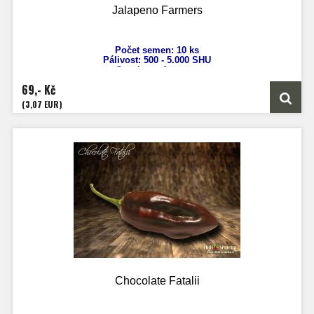
Jalapeno Farmers
Počet semen: 10 ks
Pálivost: 500 -
5.000 SHU
Capsicum
Annuum
Výška: 100 cm
69,- Kč
Velikost plodů: 12 cm
Zrání: 80 dnů
(3,07 EUR)
Původ: Mexiko
Chocolate Fatalii