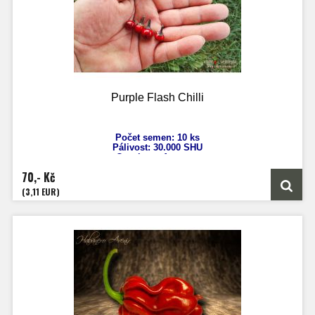
Zrání: 100 dnů
Původ: Peru
Purple Flash Chilli
Počet semen: 10 ks
Pálivost: 30
.000 SHU
Capsicum Annuum
Výška: 20-30 cm
70,- Kč
Velikost plodů: 1 cm
Zrání: 90 dnů
(3,11 EUR)
Původ: USA