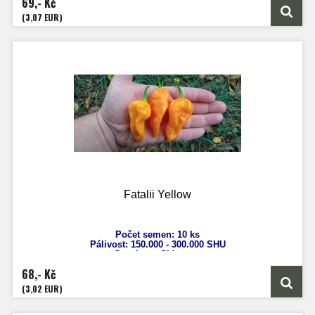
69,- Kč
Velikost plodů: 5 cm
Zrání: 90 dnů
(3,07 EUR)
Původ: Bahamy
Fatalii Yellow
Počet semen: 10 ks
Pálivost: 150.
000 - 300.000 SHU
Capsicum Chinense
Výška: 60-100 cm
68,- Kč
Velikost plodů: 4 - 7 cm
Zrání: 100 dnů
(3,02 EUR)
Původ: Jižní Afrika