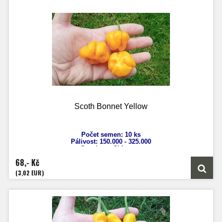
Scoth Bonnet Yellow
Počet semen: 10 ks
Pálivost: 150.
000 - 325.000
Capsicum Chinense
Výška: 50 - 70 cm
68,- Kč
Velikost plodů: 4 cm
Zrání: 100 dnů
(3,02 EUR)
Původ: Španělsko