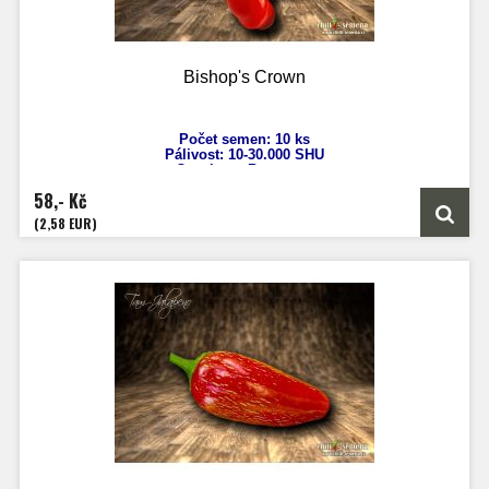
Bishop's Crown
Počet semen: 10 ks
Pálivost: 10-30.000 SHU
Capsicum Baccatum
Výška: 180 cm
58,- Kč
Velikost plodů: 5 cm
Zrání: 90 dnů
(2,58 EUR)
Původ: Barbados