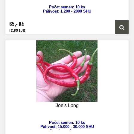
Počet semen: 10 ks
Pálivost: 1.200 - 2000
SHU
Capsicum
Annuum
Výška: 60 - 100 cm
65,- Kč
Velikost plodů: 10 - 25 cm
Zrání: 80 dnů
(2,89 EUR)
Původ: Makedonie
Joe's Long
Počet semen: 10 ks
Pálivost: 15
.000 - 30.000 SHU
Capsicum
Annuum