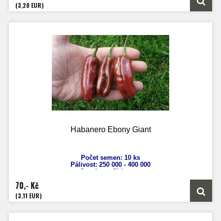
Zrání: 60 dnů
(3,20 EUR)
Habanero Ebony Giant
Počet semen: 10 ks
Pálivost:
250 000 - 400 000
Capsicum Chinense
Výška: 100 cm
70,- Kč
Velikost plodů: 5 - 8 cm
Zrání: 110 dnů
(3,11 EUR)