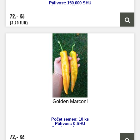
Pálivost:
150.000
SHU
Capsicum Chinense
Výška: 70 cm
72,- Kč
Velikost plodů: 4 cm
Zrání: 70 dnů
(3,20 EUR)
Původ:
Trinidad a Tobago
Golden Marconi
Počet semen: 10 ks
Pálivost:
0 SHU
Capsicum
Annuum
Výška: 50 - 80 cm
72,- Kč
Velikost plodů: cca 25 cm