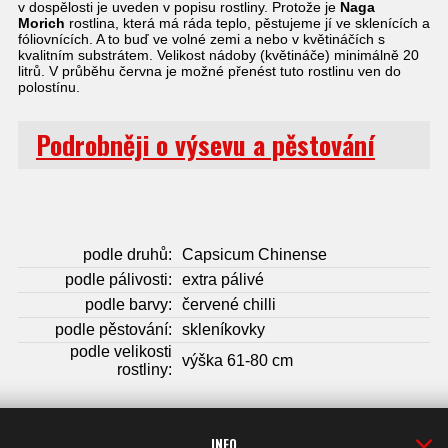
v dospělosti je uveden v popisu rostliny. Protože je
Naga
Morich
rostlina, která má ráda teplo, pěstujeme jí ve sklenících a
fóliovnících. A to buď ve volné zemi a nebo v květináčích s
kvalitním substrátem. Velikost nádoby (květináče) minimálně 20
litrů. V průběhu června je možné přenést tuto rostlinu ven do
polostínu.
Podrobněji o výsevu a pěstování
podle druhů:
Capsicum Chinense
podle pálivosti:
extra pálivé
podle barvy:
červené chilli
podle pěstování:
skleníkovky
podle velikosti
výška 61-80 cm
rostliny:
INFO