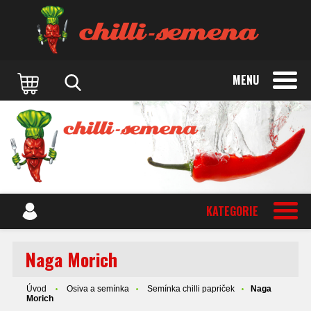
MENU
KATEGORIE
Naga Morich
Úvod
Osiva a semínka
Semínka chilli papriček
Naga
Morich