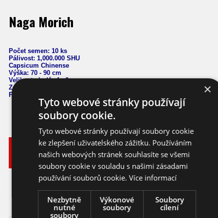
Naga Morich
Počet semen: 10 ks
Pálivost: 1,000
.000 SHU
Capsicum Chinense
Výška: 70 - 90 cm
Velikost plodů: 4 - 6 cm
×
Zrání: 100 dnů
Původ: Bangladéš
Tyto webové stránky používají
soubory cookie.
Tyto webové stránky používají soubory cookie
ke zlepšení uživatelského zážitku. Používáním
Vyberte
Katalogové
si
Varianta
Dostupnost
Cena
našich webových stránek souhlasíte se všemi
číslo
balení
soubory cookie v souladu s našimi zásadami
95,- KČ
používání souborů cookie.
Více informací
Ihned k
10 ks
chilli
cc174_10
odeslání
(4,22 EUR)
Nezbytně
Výkonové
Soubory
nutné
soubory
cílení
soubory