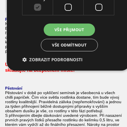
Naga Morich
Podrobnosti o této chilli papričce
Naha Morich je příbuzná papričkám Bhut Jolokia s původem
Bangladéš. Pálivost dosahuje lehce přes 1,000.000 SHU a tím se
VŠE PŘIJMOUT
řadí k nejpálivějším papričkám. Naga Morich nezklame ani
chuťově, dostane Vás ovocným dozvukem. Používat ji můžete v
kuchyni jak čerstvou, tak i nasušenou a krásně dochutí Vaše
VŠE ODMÍTNOUT
pokrmy. Tuto papričku doporučujeme pěstovat ve skleníku, kde
plody dosáhnou sytě červené barvy.
ZOBRAZIT PODROBNOSTI
Upozornění: při manipulaci buďte velmi opatrní a
skladujte na bezpečném místě!
Pěstování
Pěstování v době po vyklíčení semínek je všeobecná u všech
chilli papriček. Čím více světla rostlinka dostane, tím bude vývoj
rostliny kvalitnější. Pravidelná zálivka (nepřemokřování) a jednou
za týden přihnojení běžně dostupnými přípravky s vyšším
obsahem dusíku je vše, co rostliny v této fázi potřebují.
S přihnojením dbejte dávkování uvedené výrobcem. Při nasazení
prvních pravých lístků přesaďte rostlinku do kelímku 0,5 litru, ve
kterém vám vydrží až do finálního přesazení. Nároky na prostor