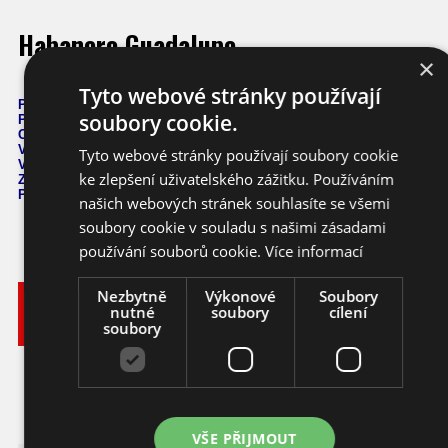
Habanero Guadalupe
×
Tyto webové stránky používají
Počet semen: 10 ks
soubory cookie.
Pálivost: 10
0.000 - 500.000 SHU
Capsicum Chinense
Výška: 80 cm
Tyto webové stránky používají soubory cookie
Velikost plodů: 5 cm
ke zlepšení uživatelského zážitku. Používáním
Zrání: 100 dnů
Původ: Mexico
našich webových stránek souhlasíte se všemi
soubory cookie v souladu s našimi zásadami
používání souborů cookie.
Více informací
Nezbytně
Výkonové
Soubory
Vyberte
Katalogové
nutné
soubory
cílení
si
Varianta
Dostupnost
Cena
číslo
soubory
balení
72,- KČ
Ihned k
10 ks
chilli
cc143_10
odeslání
(3,20 EUR)
VŠE PŘIJMOUT