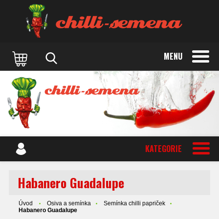
MENU
KATEGORIE
Habanero Guadalupe
Úvod
Osiva a semínka
Semínka chilli papriček
Habanero Guadalupe