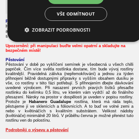
Habanero Guadalupe
VŠE ODMÍTNOUT
Podrobnosti o této chilli papričce
Habanero Guadalupe pochází z Mexika. Plody mají tropickou
ZOBRAZIT PODROBNOSTI
aromatickou chuť. Jedná se o poměrně brzy dospívající rostlinu
s velmi vysokými výnosy. Výborné do omáček i na sušení.
Upozornění
:
při manipulaci
buďte velmi opatrní a skladujte na
bezpečném místě!
Pěstování
Pěstování v době po vyklíčení semínek je všeobecná u všech chilli
papriček. Čím více světla rostlinka dostane, tím bude vývoj rostliny
kvalitnější. Pravidelná zálivka (nepřemokřování) a jednou za týden
přihnojení běžně dostupnými přípravky s vyšším obsahem dusíku je
vše, co rostliny v této fázi potřebují. S přihnojením dbejte dávkování
uvedené výrobcem. Při nasazení prvních pravých lístků přesaďte
rostlinku do kelímku 0,5 litru, ve kterém vám vydrží až do finálního
přesazení. Nároky na prostor v dospělosti je uveden v popisu rostliny.
Protože je
Habanero Guadalupe
rostlina, která má ráda teplo,
pěstujeme jí ve sklenících a fóliovnících. A to buď ve volné zemi a
nebo v květináčích s kvalitním substrátem. Velikost nádoby
(květináče) minimálně 20 litrů. V průběhu června je možné přenést tuto
rostlinu ven do polostínu.
Podrobněji o výsevu a pěstování