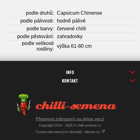
podle druhů:
Capsicum Chinense
podle pálivosti:
hodně pálivé
podle barvy:
červené chilli
podle pěstování:
zahradovky
podle velikosti
výška 61-80 cm
rostliny:
INFO
KONTAKT
Přepnout zobrazení na plnou verzi
Copyright 2014 - 2026 © chilli-semena.cz
Tvorba internetových obchodů - Atomer.cz