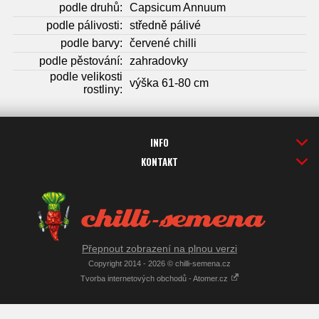
podle druhů:
Capsicum Annuum
podle pálivosti:
středně pálivé
podle barvy:
červené chilli
podle pěstování:
zahradovky
podle velikosti
výška 61-80 cm
rostliny:
INFO
KONTAKT
Přepnout zobrazení na plnou verzi
Copyright 2014 - 2026 © chilli-semena.cz
Tvorba internetových obchodů - Atomer.cz