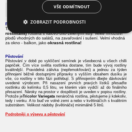
Tricolor Variegata Chilli
VŠE ODMÍTNOUT
ZOBRAZIT PODROBNOSTI
Podrobnosti o této chilli papričce
Tricolor Variegata Chilli je velmi
atraktivní (kráska mezi
rostlinami)
rostlina s fialovo-bílo-zelenými listy. Velké množství
plodů vhodných do salátů, na zavařování i sušení. Velmi vhodná
za okno - balkon, jako
okrasná rostlina!
Pěstování
Pěstování v době po vyklíčení semínek je všeobecná u všech chilli
papriček. Čím více světla rostlinka dostane, tím bude vývoj rostliny
kvalitnější. Pravidelná zálivka (nepřemokřování) a jednou za týden
přihnojení běžně dostupnými přípravky s vyšším obsahem dusíku je
vše, co rostliny v této fázi potřebují. S přihnojením dbejte dávkování
uvedené výrobcem. Při nasazení prvních pravých lístků přesaďte
rostlinku do kelímku 0,5 litru, ve kterém vám vydrží až do finálního
přesazení. Nároky na prostor v dospělosti je uveden v popisu rostliny.
Protože je
Tricolor Variegata
nenáročná
rostlina, pěstujeme ji kdekoliv,
tedy i venku. A to buď ve volné zemi a nebo v květináčích s kvalitním
substrátem. Velikost nádoby (květináče) minimálně 5 litrů.
Podrobněji o výsevu a pěstování