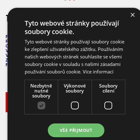
×
Tricolor Variegata Chilli
Tyto webové stránky používají
soubory cookie.
Počet semen: 10 ks
Tyto webové stránky používají soubory cookie
Pálivost: 60
.000 SHU
Capsicum Annuum
ke zlepšení uživatelského zážitku. Používáním
Výška: 60 cm
Velikost plodů: 2-3 cm
našich webových stránek souhlasíte se všemi
Zrání: 90 dnů
soubory cookie v souladu s našimi zásadami
Původ: -
používání souborů cookie.
Více informací
Nezbytně
Výkonové
Soubory
nutné
soubory
cílení
soubory
Vyberte
Katalogové
si
Varianta
Dostupnost
Cena
číslo
balení
49,- KČ
Ihned k
10 ks
chilli
ca159_10
odeslání
(2,18 EUR)
VŠE PŘIJMOUT