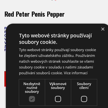
Red Peter Penis Pepper
×
Počet semen: 10 ks
Pálivost: 25
.000 SHU
Tyto webové stránky používají
Capsicum
Annuum
Výška: 50 - 80 cm
soubory cookie.
Velikost plodů: 8 - 10 cm
Zrání: 50 dnů
Tyto webové stránky používají soubory cookie
Původ: Amerika
ke zlepšení uživatelského zážitku. Používáním
našich webových stránek souhlasíte se všemi
soubory cookie v souladu s našimi zásadami
používání souborů cookie.
Více informací
Vyberte
Katalogové
si
Varianta
Dostupnost
Cena
číslo
balení
Nezbytně
Výkonové
Soubory
nutné
soubory
cílení
80,- KČ
soubory
Ihned k
10 ks
chilli
ca161_10
odeslání
(3,56 EUR)