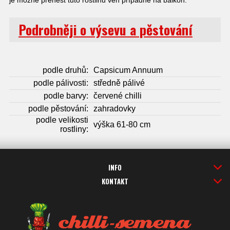
Podrobněji o výsevu a pěstování
podle druhů:
Capsicum Annuum
podle pálivosti:
středně pálivé
podle barvy:
červené chilli
podle pěstování:
zahradovky
podle velikosti
výška 61-80 cm
rostliny:
INFO
KONTAKT