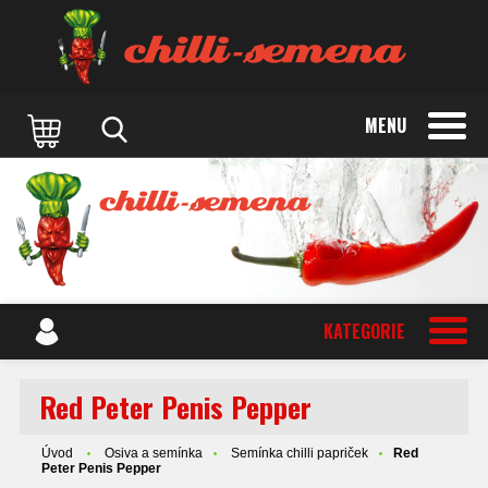
MENU
KATEGORIE
Red Peter Penis Pepper
Úvod
Osiva a semínka
Semínka chilli papriček
Red
Peter Penis Pepper