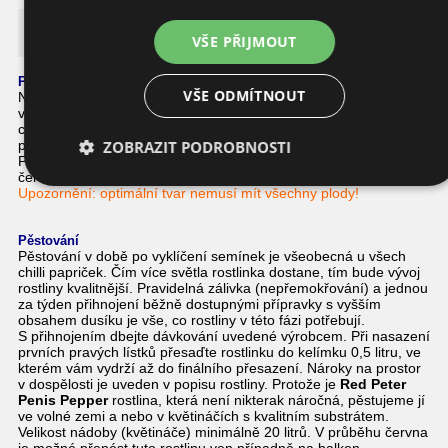
Red Peter Penis Pepper
VŠE PŘIJMOUT
Popis této chilli papričky
VŠE ODMÍTNOUT
Nezralá paprička má zelenou barvu, která při dozrání přechází
v červenou. Její plod je podlouhlý a hubený. Má jemně pálivou
chuť a díky svému tvaru je jedna z nejvyhledávaných chilli
ZOBRAZIT PODROBNOSTI
papriček.
Používá se do salátů, k dochucení jídel a je velmi příjemná i jako
čerstvá.
Upozornění: optimální tvar nemusí mít všechny plody!
Pěstování
Pěstování v době po vyklíčení semínek je všeobecná u všech
chilli papriček. Čím více světla rostlinka dostane, tím bude vývoj
rostliny kvalitnější. Pravidelná zálivka (nepřemokřování) a jednou
za týden přihnojení běžně dostupnými přípravky s vyšším
obsahem dusíku je vše, co rostliny v této fázi potřebují.
S přihnojením dbejte dávkování uvedené výrobcem. Při nasazení
prvních pravých lístků přesaďte rostlinku do kelímku 0,5 litru, ve
kterém vám vydrží až do finálního přesazení. Nároky na prostor
v dospělosti je uveden v popisu rostliny. Protože je
Red Peter
Penis Pepper
rostlina, která není nikterak náročná, pěstujeme jí
ve volné zemi a nebo v květináčích s kvalitním substrátem.
Velikost nádoby (květináče) minimálně 20 litrů. V průběhu června
je možné přenést tuto rostlinu ven případně na balkon.