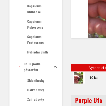
Capsicum
Chinense
Capsicum
Pubescens
Capsicum
Frutescens
Hybridní chilli
Chilli podle
Vyberte si 
pěstování
10 ks
Skleníkovky
Balkonovky
Purple Ufo
Zahradovky