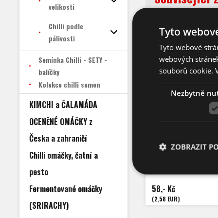
velikosti
Chilli podle
Tyto webové
pálivosti
Tyto webové strán
webových stránek
Semínka Chilli - SETY -
souborů cookie.
balíčky
Kolekce chilli semen
Nezbytně nu
KIMCHI a ČALAMÁDA
OCENĚNÉ OMÁČKY z
Jalapeno Chic
Česka a zahraničí
ZOBRAZIT P
Chilli omáčky, čatní a
Počet semen: 1
Pálivost:
5.000 - 8
Capsicum
Ann
pesto
Výška: 70 
Velikost plodů:
Fermentované omáčky
58,- Kč
Zrání: 75 d
Původ: US
(2,58 EUR)
(SRIRACHY)