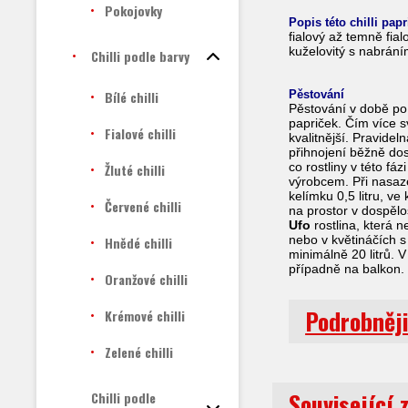
Pokojovky
Popis této chilli pap
fialový až temně fial
kuželovitý s nabrání
Chilli podle barvy
Bílé chilli
Pěstování
Pěstování v době po 
papriček. Čím více sv
Fialové chilli
kvalitnější. Pravide
přihnojení běžně do
co rostliny v této f
Žluté chilli
výrobcem. Při nasaze
kelímku 0,5 litru, v
Červené chilli
na prostor v dospělos
Ufo
rostlina, která 
nebo v květináčích s
Hnědé chilli
minimálně 20 litrů. 
případně na balkon.
Oranžové chilli
Podrobněji
Krémové chilli
Zelené chilli
Související 
Chilli podle