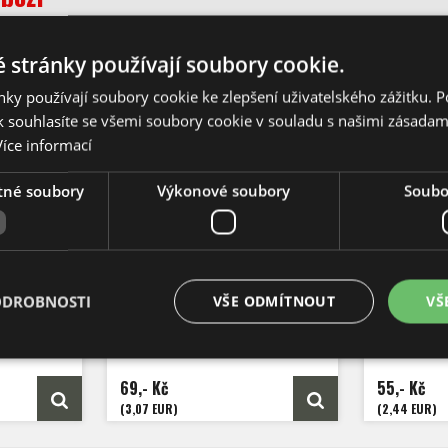
 stránky používají soubory cookie.
ky používají soubory cookie ke zlepšení uživatelského zážitku. 
 souhlasíte se všemi soubory cookie v souladu s našimi zásadam
Více informací
tné soubory
Výkonové soubory
Soubor
himeca
Jalapeno Farmers
Jalap
ODROBNOSTI
VŠE ODMÍTNOUT
VŠ
0 ks
Počet semen: 10 ks
Poče
.000 SHU
Pálivost: 500 -
5.000 SHU
Pálivost
uum
Capsicum
Annuum
Cap
cm
Výška: 100 cm
V
 7 cm
Velikost plodů: 12 cm
Velik
69,- Kč
55,- Kč
nů
Zrání: 80 dnů
Z
A
Původ: Mexiko
(3,07 EUR)
(2,44 EUR)