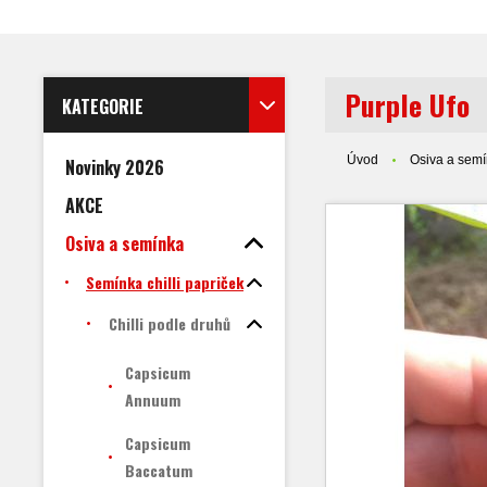
Purple Ufo
KATEGORIE
Úvod
Osiva a sem
Novinky 2026
AKCE
Osiva a semínka
Semínka chilli papriček
Chilli podle druhů
Capsicum
Annuum
Capsicum
Baccatum