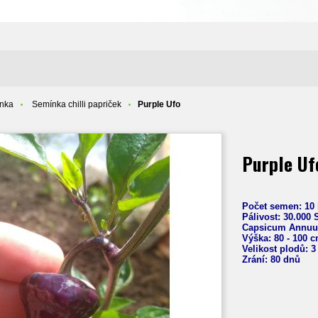
ínka
Semínka chilli papriček
Purple Ufo
Purple Uf
Počet semen: 10 
Pálivost: 3
0.000
Capsicum
Annu
Výška: 80 - 100 
Velikost plodů: 3
Zrání: 80 dnů