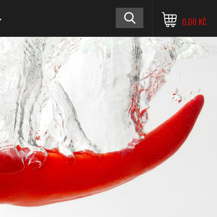
≫
0,00 KČ