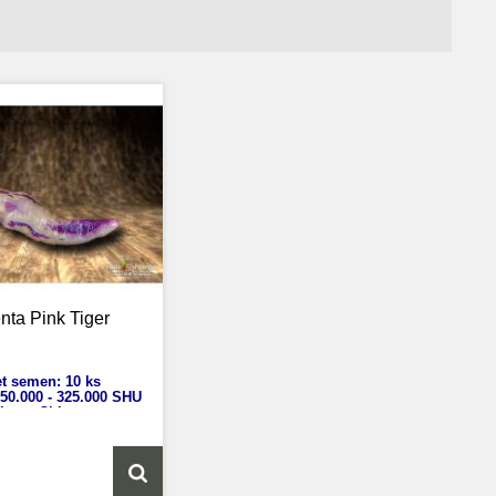
nta Pink Tiger
t semen: 10 ks
15
0.000 - 325.000 SHU
icum Chinense
ka: 100-130 cm
st plodů: 3-5 cm
ání: 100 dnů
vod: Brazílie