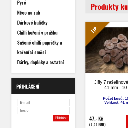
Pyré
Produkty ku
Něco na zub
Dárkové balíčky
TIP
Chilli koření v prášku
Sušené chilli papričky a
kořenící směsi
Dárky, doplňky a ostatní
Jiffy 7 rašelinové
PŘIHLÁŠENÍ
41 mm - 10
Počet kusů: 1
Velikost: 41
47,- Kč
(2,09 EUR)