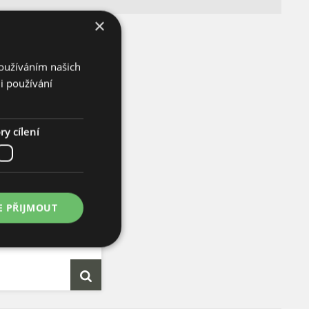
×
Používáním našich
i používání
y cílení
eno Jalafuego
E PŘIJMOUT
t semen: 10 ks
: 2.500 -
8.000 SHU
sicum
Annuum
ýška: 70 cm
ost plodů: 8 cm
rání: 70 dnů
Původ: USA