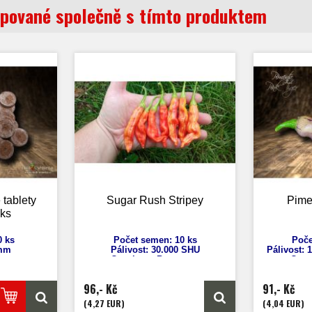
pované společně s tímto produktem
 tablety
Sugar Rush Stripey
Pime
 ks
0 ks
Počet semen: 10 ks
Poče
 mm
Pálivost: 30.000 SHU
Pálivost: 
Capsicum Baccatum
Caps
Výška: 60 - 80 cm
Výš
Velikost plodu: 5 - 10 cm
Veliko
96,- Kč
91,- Kč
Zrání: 90 dnů
Zr
Původ: Wales
Pů
(4,27 EUR)
(4,04 EUR)