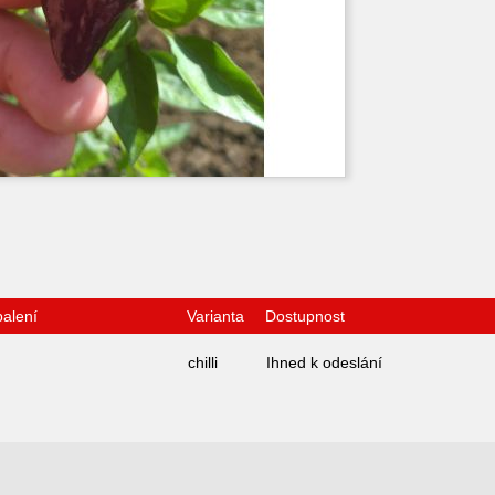
balení
Varianta
Dostupnost
chilli
Ihned k odeslání