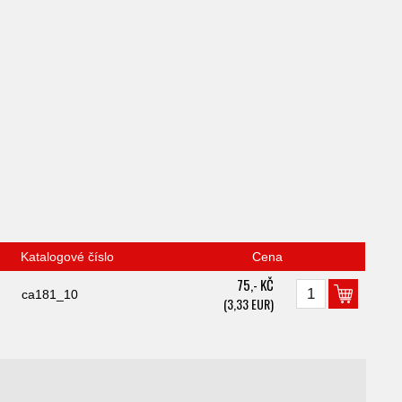
Katalogové číslo
Cena
75,- KČ
ca181_10
(3,33 EUR)