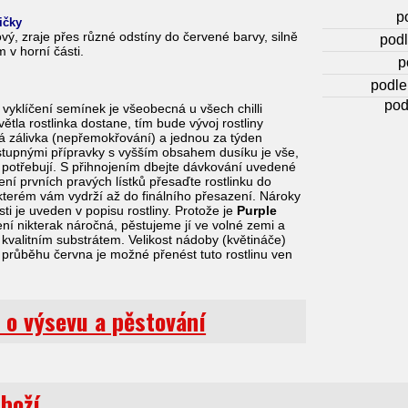
p
ričky
ový, zraje přes různé odstíny do červené barvy, silně
podl
m v horní části.
p
podle
pod
vyklíčení semínek je všeobecná u všech chilli
ětla rostlinka dostane, tím bude vývoj rostliny
lná zálivka (nepřemokřování) a jednou za týden
stupnými přípravky s vyšším obsahem dusíku je vše,
ázi potřebují. S přihnojením dbejte dávkování uvedené
ní prvních pravých lístků přesaďte rostlinku do
e kterém vám vydrží až do finálního přesazení. Nároky
ti je uveden v popisu rostliny. Protože je
Purple
není nikterak náročná, pěstujeme jí ve volné zemi a
 kvalitním substrátem. Velikost nádoby (květináče)
V průběhu června je možné přenést tuto rostlinu ven
 o výsevu a pěstování
zboží