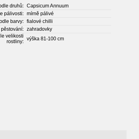
odle druhů:
Capsicum Annuum
e pálivosti:
mírně pálivé
odle barvy:
fialové chilli
 pěstování:
zahradovky
le velikosti
výška 81-100 cm
rostliny: