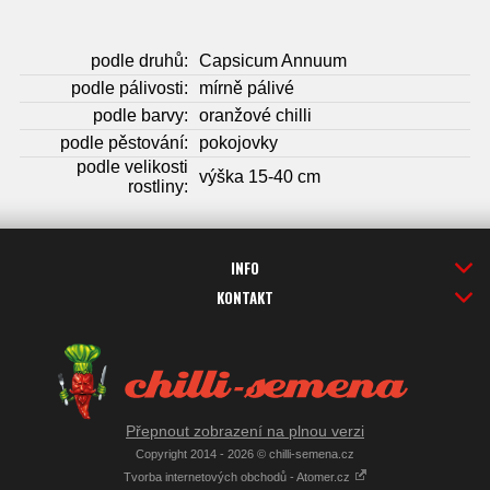
podle druhů:
Capsicum Annuum
podle pálivosti:
mírně pálivé
podle barvy:
oranžové chilli
podle pěstování:
pokojovky
podle velikosti
výška 15-40 cm
rostliny:
INFO
KONTAKT
Přepnout zobrazení na plnou verzi
Copyright 2014 - 2026 © chilli-semena.cz
Tvorba internetových obchodů - Atomer.cz