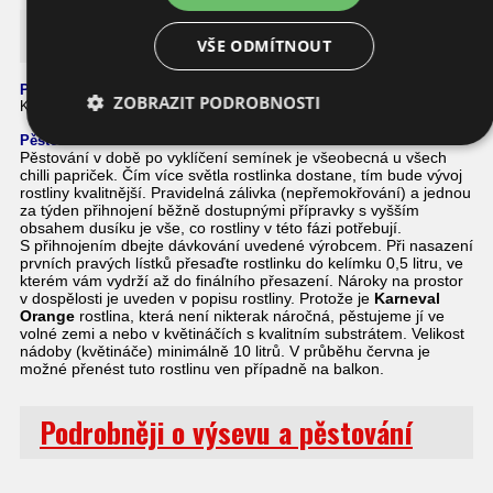
Karneval Orange
VŠE ODMÍTNOUT
Podrobnosti o této chilli papričce
ZOBRAZIT PODROBNOSTI
Karneval Orange je malá okrasná chilli paprička s oranžovými plody.
Pěstování
Pěstování v době po vyklíčení semínek je všeobecná u všech
chilli papriček. Čím více světla rostlinka dostane, tím bude vývoj
rostliny kvalitnější. Pravidelná zálivka (nepřemokřování) a jednou
za týden přihnojení běžně dostupnými přípravky s vyšším
obsahem dusíku je vše, co rostliny v této fázi potřebují.
S přihnojením dbejte dávkování uvedené výrobcem. Při nasazení
prvních pravých lístků přesaďte rostlinku do kelímku 0,5 litru, ve
kterém vám vydrží až do finálního přesazení. Nároky na prostor
v dospělosti je uveden v popisu rostliny. Protože je
Karneval
Orange
rostlina, která není nikterak náročná, pěstujeme jí ve
volné zemi a nebo v květináčích s kvalitním substrátem. Velikost
nádoby (květináče) minimálně 10 litrů. V průběhu června je
možné přenést tuto rostlinu ven případně na balkon.
Podrobněji o výsevu a pěstování