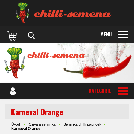
MENU
KATEGORIE
Karneval Orange
Úvod
Osiva a semínka
Semínka chilli papriček
Karneval Orange