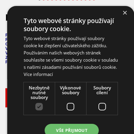
×
Karneval Orange
Tyto webové stránky používají
soubory cookie.
Počet semen: 10 ks
Tyto webové stránky používají soubory
Pálivost:
5.000 - 10.000 SHU
Capsicum Annuum
cookie ke zlepšení uživatelského zážitku.
Výška: 25 cm
Používáním našich webových stránek
Velikost plodů: 4 cm
Zrání: 70 dnů
souhlasíte se všemi soubory cookie v souladu
Původ: -
s našimi zásadami používání souborů cookie.
Více informací
Nezbytně
Výkonové
Soubory
nutné
soubory
cílení
Vyberte
Katalogové
soubory
si
Varianta
Dostupnost
Cena
číslo
balení
45,- KČ
Ihned k
10 ks
chilli
ca009_10
odeslání
(2,- EUR)
VŠE PŘIJMOUT