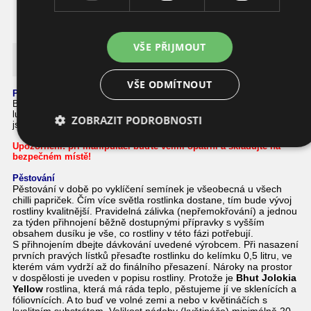
(2,18 EUR)
VŠE PŘIJMOUT
Bhut Jolokia Yellow
VŠE ODMÍTNOUT
Podrobnosti o této chilli papričce
Bhut Jolokia Yellow je opět rostlina ve velikosti 80 cm.
Plodem jsou
lusky o délce 4 - 8 cm, zelené barvy. V době zrání žluté.
Její plody
ZOBRAZIT PODROBNOSTI
jsou ovocné - broskvové chuti a jsou výborné do salsy a na sušení.
Upozornění
:
při manipulaci
buďte velmi opatrní a skladujte na
bezpečném místě!
Pěstování
Pěstování v době po vyklíčení semínek je všeobecná u všech
chilli papriček. Čím více světla rostlinka dostane, tím bude vývoj
rostliny kvalitnější. Pravidelná zálivka (nepřemokřování) a jednou
za týden přihnojení běžně dostupnými přípravky s vyšším
obsahem dusíku je vše, co rostliny v této fázi potřebují.
S přihnojením dbejte dávkování uvedené výrobcem. Při nasazení
prvních pravých lístků přesaďte rostlinku do kelímku 0,5 litru, ve
kterém vám vydrží až do finálního přesazení. Nároky na prostor
v dospělosti je uveden v popisu rostliny. Protože je
Bhut Jolokia
Yellow
rostlina, která má ráda teplo, pěstujeme jí ve sklenících a
fóliovnících. A to buď ve volné zemi a nebo v květináčích s
kvalitním substrátem. Velikost nádoby (květináče) minimálně 20