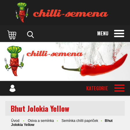
MENU
KATEGORIE
Bhut Jolokia Yellow
Úvod
Osiva a semínka
Semínka chilli papriček
Bhut
Jolokia Yellow