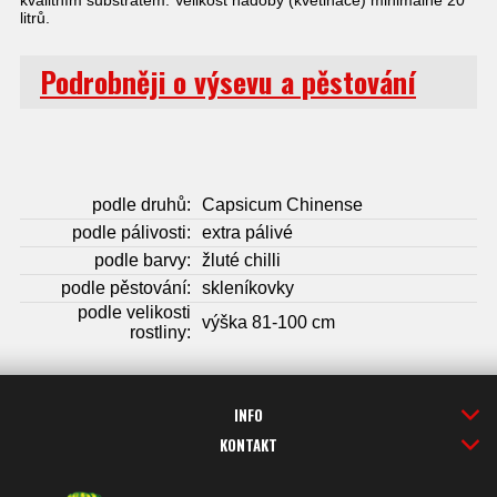
litrů.
Podrobněji o výsevu a pěstování
podle druhů:
Capsicum Chinense
podle pálivosti:
extra pálivé
podle barvy:
žluté chilli
podle pěstování:
skleníkovky
podle velikosti
výška 81-100 cm
rostliny:
INFO
KONTAKT