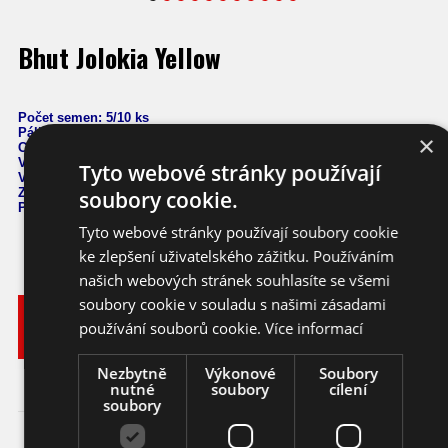
Bhut Jolokia Yellow
Počet semen: 5/10 ks
Pálivost:
1,041.427
SHU
×
Capsicum Chinense
Výška: 80 cm
Tyto webové stránky používají
Velikost plodů: 4-8 cm
Zrání: 100 dnů
soubory cookie.
Původ: Indie
Tyto webové stránky používají soubory cookie
ke zlepšení uživatelského zážitku. Používáním
našich webových stránek souhlasíte se všemi
soubory cookie v souladu s našimi zásadami
Vyberte
Katalogové
používání souborů cookie.
Více informací
si
Varianta
Dostupnost
Cena
číslo
balení
Nezbytně
Výkonové
Soubory
89,- KČ
Ihned k
10 ks
chilli
cc067_10
nutné
soubory
cílení
odeslání
(3,96 EUR)
soubory
49,- KČ
5 ks
chilli
vyprodáno
cc067_5