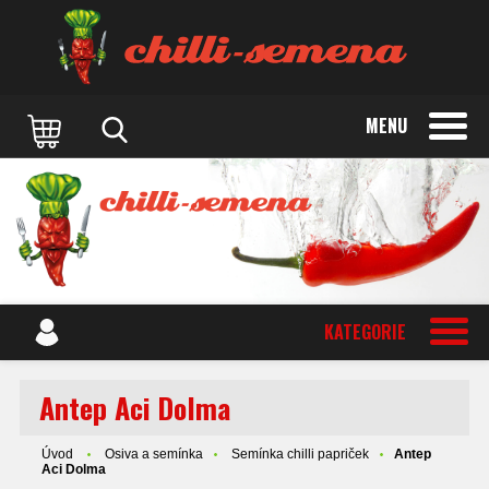
MENU
KATEGORIE
Antep Aci Dolma
Úvod
Osiva a semínka
Semínka chilli papriček
Antep
Aci Dolma