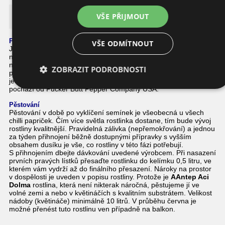
Antep Aci Dolma
VŠE PŘIJMOUT
Podrobnosti o této paprice
VŠE ODMÍTNOUT
Jedná se o velmi zvláštní odrůdu z Turecka. Velmi chutná,
nepřehlédnutelná a obrovská paprika. Tyto masivní papriky mají
neuvěřitelnou sladkou / kořenitou chuť. Některé kousky dosáhují
ZOBRAZIT PODROBNOSTI
pal jalapena / kajenského pepře. Tato paprika je považována za
jednu z nejvíce chutných paprik, po celém světě. Původní osivo
pochází od Pucker Butt Pepper Company USA.
Pěstování
Pěstování v době po vyklíčení semínek je všeobecná u všech
chilli papriček. Čím více světla rostlinka dostane, tím bude vývoj
rostliny kvalitnější. Pravidelná zálivka (nepřemokřování) a jednou
za týden přihnojení běžně dostupnými přípravky s vyšším
obsahem dusíku je vše, co rostliny v této fázi potřebují.
S přihnojením dbejte dávkování uvedené výrobcem. Při nasazení
prvních pravých lístků přesaďte rostlinku do kelímku 0,5 litru, ve
kterém vám vydrží až do finálního přesazení. Nároky na prostor
v dospělosti je uveden v popisu rostliny. Protože je
AAntep Aci
Dolma
rostlina, která není nikterak náročná, pěstujeme jí ve
volné zemi a nebo v květináčích s kvalitním substrátem. Velikost
nádoby (květináče) minimálně 10 litrů. V průběhu června je
možné přenést tuto rostlinu ven případně na balkon.