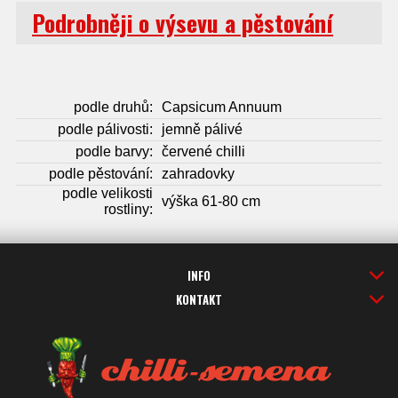
Podrobněji o výsevu a pěstování
podle druhů:
Capsicum Annuum
podle pálivosti:
jemně pálivé
podle barvy:
červené chilli
podle pěstování:
zahradovky
podle velikosti
výška 61-80 cm
rostliny:
INFO
KONTAKT