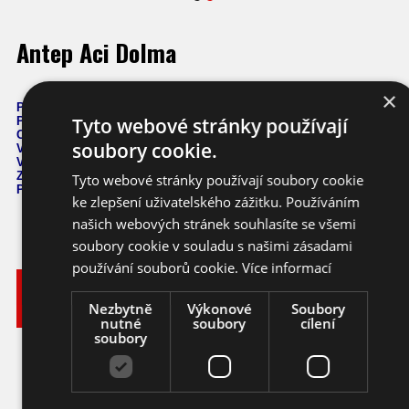
Antep Aci Dolma
×
Počet semen: 10 ks
Tyto webové stránky používají
Pálivost: 0-5000 SHU
Capsicum Annuum
soubory cookie.
Výška: 60 cm
Velikost plodů: 12 cm v průměru!
Zrání: 70 dnů
Tyto webové stránky používají soubory cookie
Původ: Turecko - Californie
ke zlepšení uživatelského zážitku. Používáním
našich webových stránek souhlasíte se všemi
soubory cookie v souladu s našimi zásadami
používání souborů cookie.
Více informací
Vyberte
Katalogové
si
Varianta
Dostupnost
Cena
číslo
Nezbytně
Výkonové
Soubory
balení
nutné
soubory
cílení
soubory
76,- KČ
Ihned k
10 ks
chilli
ca058_10
odeslání
(3,38 EUR)