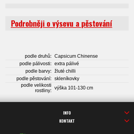
Podrobněji o výsevu a pěstování
podle druhů:
Capsicum Chinense
podle pálivosti:
extra pálivé
podle barvy:
žluté chilli
podle pěstování:
skleníkovky
podle velikosti
výška 101-130 cm
rostliny:
INFO
KONTAKT