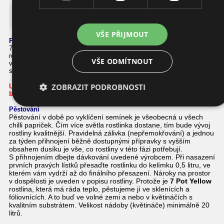
7 Pot Yellow
VŠE PŘIJMOUT
Podrobnosti o této chilli papričce
7 Pot Yellov má plody tvaru deformovaného míče. Na jedné rostlině
roste velké množství plodů velkých až 6 cm. Chuť této chilli je
VŠE ODMÍTNOUT
výborná, aromatická a hlavně hodně pálivá! Velice dobře se hodí na
sušení.
ZOBRAZIT PODROBNOSTI
Upozornění
:
při manipulaci
buďte velmi opatrní a skladujte na
bezpečném místě!
Pěstování
Pěstování v době po vyklíčení semínek je všeobecná u všech
chilli papriček. Čím více světla rostlinka dostane, tím bude vývoj
rostliny kvalitnější. Pravidelná zálivka (nepřemokřování) a jednou
za týden přihnojení běžně dostupnými přípravky s vyšším
obsahem dusíku je vše, co rostliny v této fázi potřebují.
S přihnojením dbejte dávkování uvedené výrobcem. Při nasazení
prvních pravých lístků přesaďte rostlinku do kelímku 0,5 litru, ve
kterém vám vydrží až do finálního přesazení. Nároky na prostor
v dospělosti je uveden v popisu rostliny. Protože je
7 Pot Yellow
rostlina, která má ráda teplo, pěstujeme jí ve sklenících a
fóliovnících. A to buď ve volné zemi a nebo v květináčích s
kvalitním substrátem. Velikost nádoby (květináče) minimálně 20
litrů.