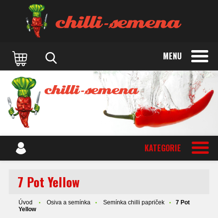
MENU
KATEGORIE
7 Pot Yellow
Úvod
Osiva a semínka
Semínka chilli papriček
7 Pot
Yellow