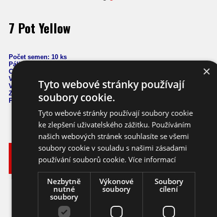
7 Pot Yellow
Počet semen: 10 ks
Pálivost:
1,066.882 SHU
×
Capsicum Chinense
Výška: 130 cm
Tyto webové stránky používají
Velikost plodů: 6 cm
Zrání: 120 dnů
soubory cookie.
Původ: Trinidad a Tobago
Tyto webové stránky používají soubory cookie
ke zlepšení uživatelského zážitku. Používáním
našich webových stránek souhlasíte se všemi
soubory cookie v souladu s našimi zásadami
Vyberte
Katalogové
si
Varianta
Dostupnost
Cena
používání souborů cookie.
Více informací
číslo
balení
95,- KČ
Nezbytně
Výkonové
Soubory
Ihned k
10 ks
chilli
cc057_10
nutné
soubory
cílení
odeslání
(4,22 EUR)
soubory