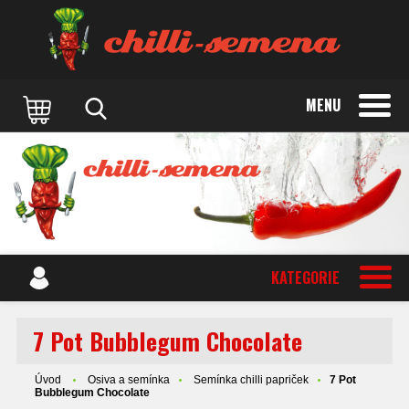
MENU
KATEGORIE
7 Pot Bubblegum Chocolate
Úvod
Osiva a semínka
Semínka chilli papriček
7 Pot
Bubblegum Chocolate