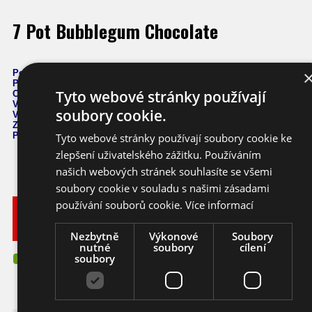
7 Pot Bubblegum Chocolate
Počet semen: 10 ks
Pálivost: 1,200
.000 SHU
Tyto webové stránky používají
Capsicum Chinense
Výška: 80 - 140 cm
soubory cookie.
Velikost plodů: 3 - 6 cm
Zrání: 110 dnů
Původ: Velká Británie
Tyto webové stránky používají soubory cookie ke
zlepšení uživatelského zážitku. Používáním
našich webových stránek souhlasíte se všemi
soubory cookie v souladu s našimi zásadami
používání souborů cookie.
Více informací
Vyberte
Katalogové
si
Varianta
Dostupnost
Cena
číslo
balení
Nezbytně
Výkonové
Soubory
nutné
soubory
cílení
105,- KČ
Ihned k
soubory
10 ks
chilli
cc170_10
N
odeslání
(4,67 EUR)