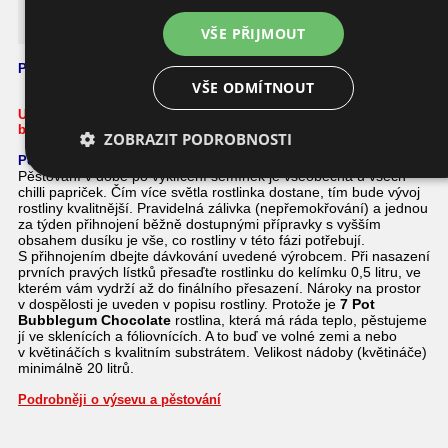
7 Pot Bubblegum Chocolate
VŠE PŘIJMOUT
Podrobnosti o této chilli papričce
VŠE ODMÍTNOUT
Upozornění
:
při manipulaci
buďte velmi opatrní a skladujte na
bezpečném místě!
ZOBRAZIT PODROBNOSTI
Pěstování
Pěstování v době po vyklíčení semínek je všeobecná u všech
chilli papriček. Čím více světla rostlinka dostane, tím bude vývoj
rostliny kvalitnější. Pravidelná zálivka (nepřemokřování) a jednou
za týden přihnojení běžně dostupnými přípravky s vyšším
obsahem dusíku je vše, co rostliny v této fázi potřebují.
S přihnojením dbejte dávkování uvedené výrobcem. Při nasazení
prvních pravých lístků přesaďte rostlinku do kelímku 0,5 litru, ve
kterém vám vydrží až do finálního přesazení. Nároky na prostor
v dospělosti je uveden v popisu rostliny. Protože je
7 Pot
Bubblegum Chocolate
rostlina, která má ráda teplo, pěstujeme
jí ve sklenících a fóliovnících. A to buď ve volné zemi a nebo
v květináčích s kvalitním substrátem. Velikost nádoby (květináče)
minimálně 20 litrů.
Podrobněji o výsevu a pěstování