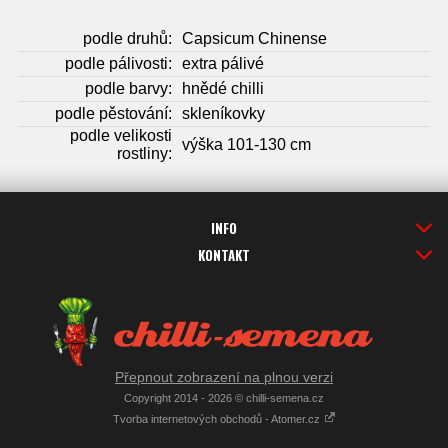
podle druhů:
Capsicum Chinense
podle pálivosti:
extra pálivé
podle barvy:
hnědé chilli
podle pěstování:
skleníkovky
podle velikosti
výška 101-130 cm
rostliny:
INFO
KONTAKT
Přepnout zobrazení na plnou verzi
Copyright 2014 - 2026 © chilli-semena.cz
Tvorba internetových obchodů - Atomer.cz