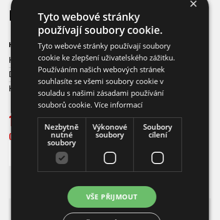
×
KIMCHI pálivé
Tyto webové stránky
používají soubory cookie.
Hmotnost: 280 g
Tyto webové stránky používají soubory
cookie ke zlepšení uživatelského zážitku.
Kód:
kim2
Používáním našich webových stránek
Dostupnost:
Ihned k odeslání
souhlasíte se všemi soubory cookie v
Koupí tohoto produktu získáte
115
bodů.
souladu s našimi zásadami používání
souborů cookie.
Více informací
115,- KČ
Nezbytně
Výkonové
Soubory
nutné
soubory
cílení
(5,11 EUR)
soubory
DO KOŠÍKU
VŠE PŘIJMOUT
KIMCHI pálivé