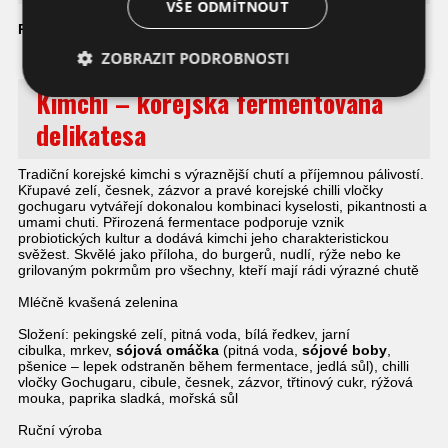
VŠE ODMÍTNOUT
PÁLIVÉ
– intenzivní, pikantní a návyková
ZOBRAZIT PODROBNOSTI
Kimchi – korejská fermentovaná
delikatesa
Tradiční korejské kimchi s výraznější chutí a příjemnou pálivostí.
Křupavé zelí, česnek, zázvor a pravé korejské chilli vločky
gochugaru vytvářejí dokonalou kombinaci kyselosti, pikantnosti a
umami chuti. Přirozená fermentace podporuje vznik
probiotických kultur a dodává kimchi jeho charakteristickou
svěžest. Skvělé jako příloha, do burgerů, nudlí, rýže nebo ke
grilovaným pokrmům pro všechny, kteří mají rádi výrazné chutě
Mléčně kvašená zelenina
Složení: pekingské zelí, pitná voda, bílá ředkev,
jarní
cibulka,
mrkev,
sójová omáčka
(pitná voda,
sójové boby
,
pšenice – lepek odstraněn během fermentace, jedlá sůl), chilli
vločky Gochugaru,
cibule, česnek, zázvor, třtinový cukr, rýžová
mouka, paprika sladká, mořská sůl
Ruční výroba