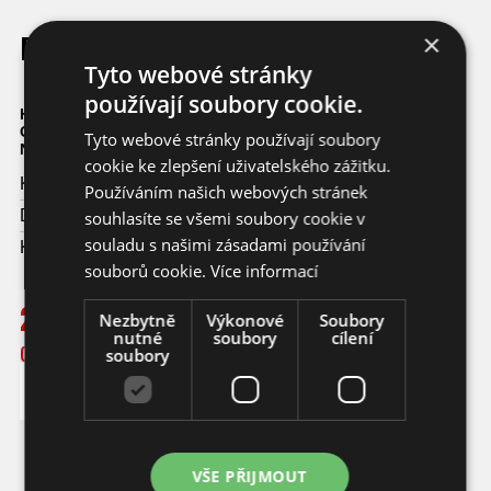
Borůvka a malina s chilli
×
Tyto webové stránky
používají soubory cookie.
Hmotnost: 200 g
Great Taste Awards London, 2024 - 1 hvězda
Tyto webové stránky používají soubory
National Chilli Awards 2025 v Londýně - 2. místo v kategorii
cookie ke zlepšení uživatelského zážitku.
Kód:
čo38
Používáním našich webových stránek
Dostupnost:
Ihned k odeslání
souhlasíte se všemi soubory cookie v
souladu s našimi zásadami používání
Koupí tohoto produktu získáte
230
bodů.
souborů cookie.
Více informací
230,- KČ
Nezbytně
Výkonové
Soubory
nutné
soubory
cílení
(10,22 EUR)
soubory
DO KOŠÍKU
VŠE PŘIJMOUT