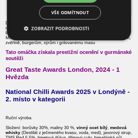
Borůvka a malina s chilli
VŠE ODMÍTNOUT
Dokonale vyvážená kombinace borůvek a malin v poměru 1:1,
doplněná medovou whisky a javorovým sirupem pro plnou,
ZOBRAZIT PODROBNOSTI
bohatou chuť. Výraznou ovocnost uzavírá dávka červené
Morugy, která přináší intenzivní pálivý závěr. Skvělá ke steakům,
zvěřině, burgerům, sýrům i grilovanému masu
Tato omáčka získala prestižní ocenění v gurmánské
soutěži
Great Taste Awards London, 2024 - 1
Hvězda
National Chilli Awards 2025 v Londýně -
2. místo v kategorii
Ruční výroba
Složení: borůvky 30%, maliny 30 %,
vinný ocet bílý
,
medová
whisky
(
Destilát z ječmeného kvasu, voda, med)
, javorový sirup,
TMS Red 5,5%, limetová šťáva, třtinový cukr, himalájská sůl