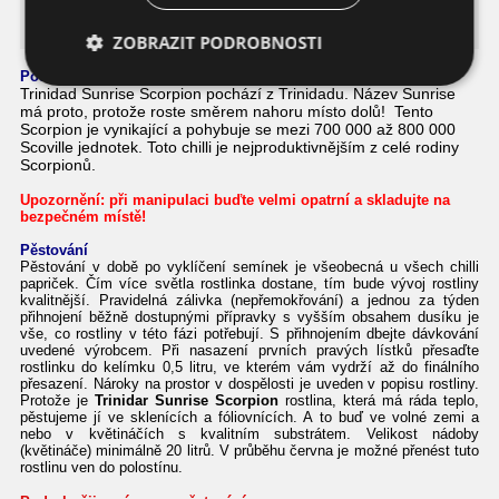
Trinidad Sunrise Scorpion
ZOBRAZIT PODROBNOSTI
Podrobnosti o této chilli papričce
Trinidad Sunrise Scorpion pochází z Trinidadu. Název Sunrise
má proto, protože roste směrem nahoru místo dolů! Tento
Scorpion je vynikající a pohybuje se mezi 700 000 až 800 000
Scoville jednotek. Toto chilli je nejproduktivnějším z celé rodiny
Scorpionů.
Upozornění
:
při manipulaci
buďte velmi opatrní a skladujte na
bezpečném místě!
Pěstování
Pěstování v době po vyklíčení semínek je všeobecná u všech chilli
papriček. Čím více světla rostlinka dostane, tím bude vývoj rostliny
kvalitnější. Pravidelná zálivka (nepřemokřování) a jednou za týden
přihnojení běžně dostupnými přípravky s vyšším obsahem dusíku je
vše, co rostliny v této fázi potřebují. S přihnojením dbejte dávkování
uvedené výrobcem. Při nasazení prvních pravých lístků přesaďte
rostlinku do kelímku 0,5 litru, ve kterém vám vydrží až do finálního
přesazení. Nároky na prostor v dospělosti je uveden v popisu rostliny.
Protože je
Trinidar Sunrise Scorpion
rostlina, která má ráda teplo,
pěstujeme jí ve sklenících a fóliovnících. A to buď ve volné zemi a
nebo v květináčích s kvalitním substrátem. Velikost nádoby
(květináče) minimálně 20 litrů. V průběhu června je možné přenést tuto
rostlinu ven do polostínu.