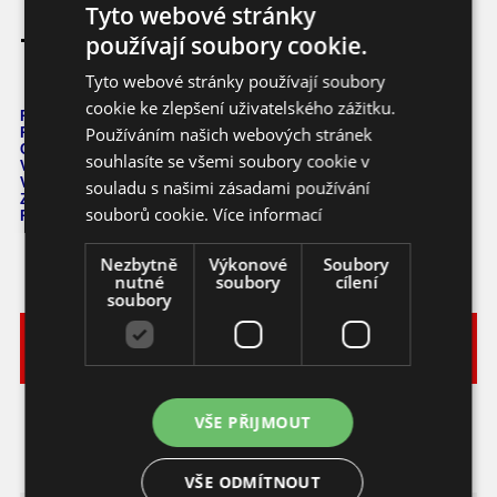
Tyto webové stránky
Trinidad Sunrise Scorpion
používají soubory cookie.
Tyto webové stránky používají soubory
cookie ke zlepšení uživatelského zážitku.
Počet semen: 10 ks
Používáním našich webových stránek
Pálivost: 70
0.000 - 800.000 SHU
Capsicum Chinense
souhlasíte se všemi soubory cookie v
Výška: 80 cm
Velikost plodů: 5 cm
souladu s našimi zásadami používání
Zrání: 100 dnů
souborů cookie.
Více informací
Původ: Trinidad
Nezbytně
Výkonové
Soubory
nutné
soubory
cílení
soubory
Vyberte
Katalogové
si
Varianta
Dostupnost
Cena
číslo
balení
89,- KČ
10 ks
chilli
vyprodáno
cc147_10
VŠE PŘIJMOUT
(3,96 EUR)
VŠE ODMÍTNOUT