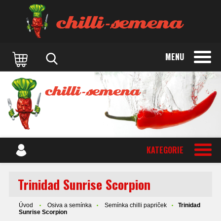
MENU
KATEGORIE
Trinidad Sunrise Scorpion
Úvod
Osiva a semínka
Semínka chilli papriček
Trinidad
Sunrise Scorpion