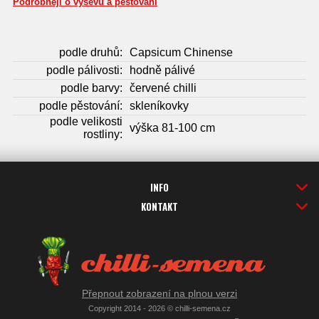
Podrobněji o výsevu a pěstování
podle druhů:
Capsicum Chinense
podle pálivosti:
hodně pálivé
podle barvy:
červené chilli
podle pěstování:
skleníkovky
podle velikosti
výška 81-100 cm
rostliny:
INFO
KONTAKT
Přepnout zobrazení na plnou verzi
Copyright 2014 - 2026 © chilli-semena.cz